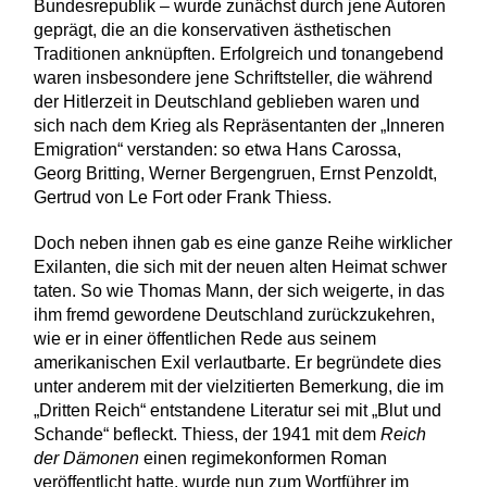
Bundesrepublik – wurde zunächst durch jene Autoren
geprägt, die an die konservativen ästhetischen
Traditionen anknüpften. Erfolgreich und tonangebend
waren insbesondere jene Schriftsteller, die während
der Hitlerzeit in Deutschland geblieben waren und
sich nach dem Krieg als Repräsentanten der „Inneren
Emigration“ verstanden: so etwa Hans Carossa,
Georg Britting, Werner Bergengruen, Ernst Penzoldt,
Gertrud von Le Fort oder Frank Thiess.
Doch neben ihnen gab es eine ganze Reihe wirklicher
Exilanten, die sich mit der neuen alten Heimat schwer
taten. So wie Thomas Mann, der sich weigerte, in das
ihm fremd gewordene Deutschland zurückzukehren,
wie er in einer öffentlichen Rede aus seinem
amerikanischen Exil verlautbarte. Er begründete dies
unter anderem mit der vielzitierten Bemerkung, die im
„Dritten Reich“ entstandene Literatur sei mit „Blut und
Schande“ befleckt. Thiess, der 1941 mit dem
Reich
der Dämonen
einen regimekonformen Roman
veröffentlicht hatte, wurde nun zum Wortführer im