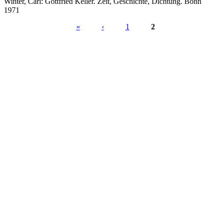
Winter, Carl: Gottfried Keller. Zeit, Geschichte, Dichtung. Bonn
1971
«
‹
1
2
Seiten