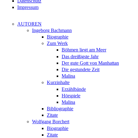
Datenschutz
Impressum
AUTOREN
Ingeborg Bachmann
Biographie
Zum Werk
Böhmen liegt am Meer
Das dreißigste Jahr
Der gute Gott von Manhattan
Die gestundete Zeit
Malina
Kurzinhalte
Erzählbände
Hörspiele
Malina
Bibliographie
Zitate
Wolfgang Borchert
Biographie
Zitate