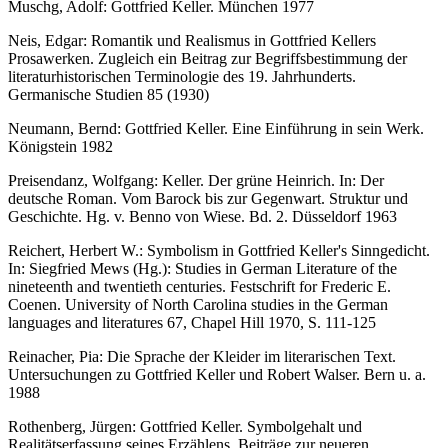
Muschg, Adolf: Gottfried Keller. München 1977
Neis, Edgar: Romantik und Realismus in Gottfried Kellers
Prosawerken. Zugleich ein Beitrag zur Begriffsbestimmung der
literaturhistorischen Terminologie des 19. Jahrhunderts.
Germanische Studien 85 (1930)
Neumann, Bernd: Gottfried Keller. Eine Einführung in sein Werk.
Königstein 1982
Preisendanz, Wolfgang: Keller. Der grüne Heinrich. In: Der
deutsche Roman. Vom Barock bis zur Gegenwart. Struktur und
Geschichte. Hg. v. Benno von Wiese. Bd. 2. Düsseldorf 1963
Reichert, Herbert W.: Symbolism in Gottfried Keller's Sinngedicht.
In: Siegfried Mews (Hg.): Studies in German Literature of the
nineteenth and twentieth centuries. Festschrift for Frederic E.
Coenen. University of North Carolina studies in the German
languages and literatures 67, Chapel Hill 1970, S. 111-125
Reinacher, Pia: Die Sprache der Kleider im literarischen Text.
Untersuchungen zu Gottfried Keller und Robert Walser. Bern u. a.
1988
Rothenberg, Jürgen: Gottfried Keller. Symbolgehalt und
Realitätserfassung seines Erzählens. Beiträge zur neueren