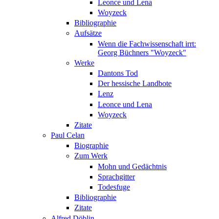
Leonce und Lena
Woyzeck
Bibliographie
Aufsätze
Wenn die Fachwissenschaft irrt:
Georg Büchners "Woyzeck"
Werke
Dantons Tod
Der hessische Landbote
Lenz
Leonce und Lena
Woyzeck
Zitate
Paul Celan
Biographie
Zum Werk
Mohn und Gedächtnis
Sprachgitter
Todesfuge
Bibliographie
Zitate
Alfred Döblin