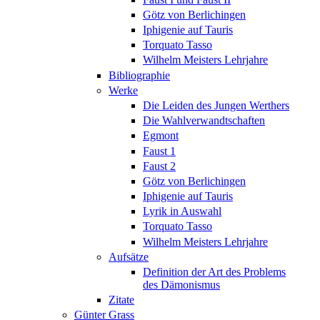
Götz von Berlichingen
Iphigenie auf Tauris
Torquato Tasso
Wilhelm Meisters Lehrjahre
Bibliographie
Werke
Die Leiden des Jungen Werthers
Die Wahlverwandtschaften
Egmont
Faust 1
Faust 2
Götz von Berlichingen
Iphigenie auf Tauris
Lyrik in Auswahl
Torquato Tasso
Wilhelm Meisters Lehrjahre
Aufsätze
Definition der Art des Problems
des Dämonismus
Zitate
Günter Grass