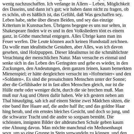
wenig nachzuschaffen. Ich verlange in Allem – Leben, Möglichkeit
des Daseins, und dann ist’s gut; wir haben dann nicht zu fragen, ob
es schön, ob es häßlich ist, das Gefühl, daß Was geschaffen sey,
Leben habe, stehe über diesen Beiden, und sey das einzige
Kriterium in Kunstsachen. Übrigens begegne es uns nur selten, in
Shakespeare finden wir es und in den Volksliedern tönt es einem
ganz, in Göthe manchmal entgegen. Alles Übrige kann man ins
Feuer werfen. Die Leute können auch keinen Hundsstall zeichnen.
Da wolle man idealistische Gestalten, aber Alles, was ich davon
gesehen, sind Holzpuppen. Dieser Idealismus ist die schmählichste
Verachtung der menschlichen Natur. Man versuche es einmal und
senke sich in das Leben des Geringsten und gebe es wieder, in den
Zuckungen, den Andeutungen, dem ganzen feinen, kaum bemerkten
Mienenspiel; er hätte dergleichen versucht im »Hofmeister« und den
»Soldaten«. Es sind die prosaischsten Menschen unter der Sonne;
aber die Gefühlsader ist in fast allen Menschen gleich, nur ist die
Hülle mehr oder weniger dicht, durch die sie brechen muß. Man
muß nur Aug und Ohren dafür haben. Wie ich gestern neben am
Thal hinaufging, sah ich auf einem Steine zwei Mädchen sitzen, die
eine band ihre Haare auf, die andre half ihr; und das goldne Haar
hing herab, und ein ernstes bleiches Gesicht, und doch so jung, und
die schwarze Tracht und die andre so sorgsam bemüht. Die
schönsten, innigsten Bilder der altdeutschen Schule geben kaum
eine Ahnung davon. Man möchte manchmal ein Medusenhaupt
seyn, um so eine Gruppe in Stein verwandeln zu können, und den