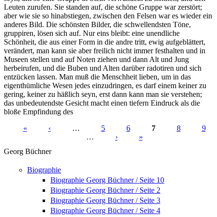
Leuten zurufen. Sie standen auf, die schöne Gruppe war zerstört;
aber wie sie so hinabstiegen, zwischen den Felsen war es wieder ein
anderes Bild. Die schönsten Bilder, die schwellendsten Töne,
gruppiren, lösen sich auf. Nur eins bleibt: eine unendliche
Schönheit, die aus einer Form in die andre tritt, ewig aufgeblättert,
verändert, man kann sie aber freilich nicht immer festhalten und in
Museen stellen und auf Noten ziehen und dann Alt und Jung
herbeirufen, und die Buben und Alten darüber radotiren und sich
entzücken lassen. Man muß die Menschheit lieben, um in das
eigenthümliche Wesen jedes einzudringen, es darf einem keiner zu
gering, keiner zu häßlich seyn, erst dann kann man sie verstehen;
das unbedeutendste Gesicht macht einen tiefern Eindruck als die
bloße Empfindung des
«
‹
…
5
6
7
8
9
…
›
»
Seiten
Georg Büchner
Biographie
Biographie Georg Büchner / Seite 10
Biographie Georg Büchner / Seite 2
Biographie Georg Büchner / Seite 3
Biographie Georg Büchner / Seite 4