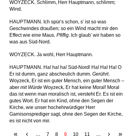
WOYZECK. Schlimm, Herr Hauptmann, schlimm;
Wind.
HAUPTMANN. Ich spür's schon, s' ist so was
Geschwindes draußen; so ein Wind macht mir den
Effect wie eine Maus.
Pfiffig
. Ich glaub' wir haben so
was aus Süd-Nord.
WOYZECK. Ja wohl, Herr Hauptmann.
HAUPTMANN. Ha! ha! ha! Süd-Nord! Ha! Ha! Ha! O
Er ist dumm, ganz abscheulich dumm.
Gerührt
.
Woyzeck, Er ist ein guter Mensch, ein guter Mensch –
aber
mit Würde
Woyzeck, Er hat keine Moral! Moral
das ist wenn man moralisch ist, versteht Er. Es ist ein
gutes Wort. Er hat ein Kind, ohne den Segen der
Kirche, wie unser hochehrwürdiger Herr
Garnisonsprediger sagt, ohne den Segen der Kirche,
es ist nicht von mir.
«
‹
›
»
SEITEN
…
7
8
9
10
11
…