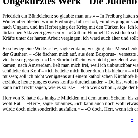
Ungekürztes Werk "Die Judenbuc
Friedrich ein Bündelchen; so glaubte man uns.« – In Freiburg hatten s
Winter über blieben wir in Freiburg«, fuhr er fort, »und es ging uns 
nach Ungarn, und im Herbst ging der Krieg mit den Türken los. Ich k
türkischen Sklaverei gewesen!« – »Gott im Himmel! Das ist doch schr
Kräfte unter der harten Arbeit vergingen; ich ward auch älter und sol
Er schwieg eine Weile. »Ja«, sagte er dann, »es ging über Menschenkr
der Gutsherr. – »Sie fischten mich auf, aus dem Bosporus«, versetzt
viel besser gegangen. »Der Skorbut riß ein; wer nicht ganz elend war,
kamen, nach Amsterdam, ließ man mich frei, weil ich unbrauchbar war
schüttelte den Kopf – »ich bettelte mich lieber durch bis hieher.« 
müssen; soll ich nicht wenigstens auf einem katholischen Kirchhofe 
erzählen; heute ging es etwas konfus durcheinander. – Du bist wohl 
kann nicht recht sagen, wie es so ist.« – »Ich weiß schon«, sagte de
Herr von S. hatte das innigste Mitleiden mit dem ­armen Schelm; bis 
wohl Rat. – »Herr«, sagte Johannes, »ich kann auch noch wohl etwas 
würde doch nicht sonderlich ausfallen.« – »O doch, Herr, wenn ich er
«
Seiten