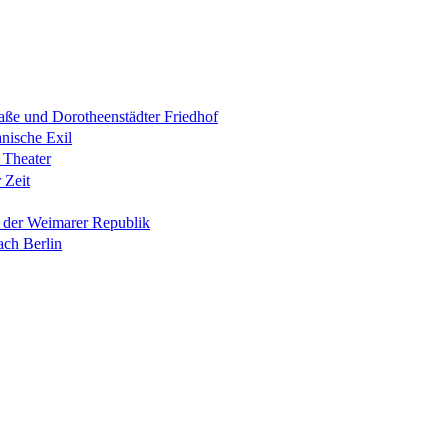
raße und Dorotheenstädter Friedhof
anische Exil
 Theater
 Zeit
n der Weimarer Republik
ach Berlin