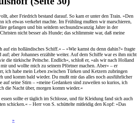
shoff (Seite 30)
ollt, aber Friedrich bestand darauf. So kam er unter den Train. »Den
 wenn ich etwas verkehrt machte. Im Frühling mußten wir marschieren,
ffäre gefangen und bin seitdem sechsundzwanzig Jahre in der
Christen nicht besser als Hunde; das schlimmste war, daß meine
h auf ein holländisches Schiff.« – »Wie kamst du denn dahin?« fragte
auf; aber Johannes erzählte weiter. Auf dem Schiffe war es ihm nicht
ie die türkische Peitsche. Endlich«, schloß er, »als wir nach Holland
 mir und wollte mich zu seinem Pförtner machen. Aber« – er
 Herr, ich habe mein Leben zwischen Türken und Ketzern zubringen
geh und komm bald wieder. Du mußt mir das alles noch ausführlicher
e auf seine Stirn – »meine Gedanken sind zuweilen so kurios, ich
 noch die Nacht über, morgen komm wieder.«
ssen sollte er täglich im Schlosse, und für Kleidung fand sich auch
en schicken.« – Herr von S. schüttelte mitleidig den Kopf: »Das
»