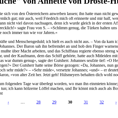
he" von Annette von Droste-Hül
ie sich von den Österreichern anwerben lassen; ihn hatte man nicht gew
ziemlich gut; mir auch, weil Friedrich mich oft erinnerte und mir half,
ann nicht viel davon nachsagen, denn ich wurde gleich in der ersten A
ecklich!« sagte Frau von S. – »Schlimm genug, die Türken halten uns 
lte noch immer tun wie vor Jahren.«
äfte und Menschengeduld; ich hielt es auch nicht aus. – Von da kam ic
e Johannes. Der Baron sah ihn befremdet an und hob den Finger warnend 
 mußte über Macht arbeiten, und das Schiffstau regierte ebenso streng w
, und der Kaufmann, dem das Schiff gehörte, hatte auch Mitleiden mit
– »Das war dumm genug«, sagte der Gutsherr. Johannes seufzte tief: »O
liegen?« Der Gutsherr hatte seine Börse gezogen: »Da, Johannes, nun 
noch sehr müde?« – »Sehr müde«, versetzte Johannes; »und« – er deutet
r Baron, »von alter Zeit her. Jetzt geh! Hülsmeyers behalten dich wohl
zum folgenden Tage war überlegt worden, wo man ihn einmieten könne; e
tun; ich kann hölzerne Löffel machen, und Ihr könnt mich auch als Bot
st
‹
…
28
29
30
31
32
›