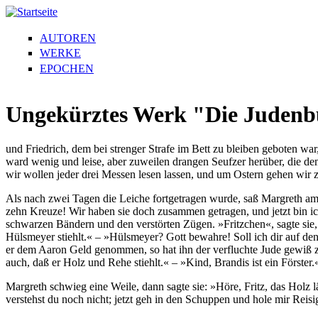
AUTOREN
WERKE
EPOCHEN
Ungekürztes Werk "Die Judenbuc
und Friedrich, dem bei strenger Strafe im Bett zu bleiben geboten w
ward wenig und leise, aber zuweilen drangen Seufzer herüber, die de
wir wollen jeder drei Messen lesen lassen, und um Ostern gehen wir 
Als nach zwei Tagen die Leiche fortgetragen wurde, saß Margreth am H
zehn Kreuze! Wir haben sie doch zusammen getragen, und jetzt bin i
schwarzen Bändern und den verstörten Zügen. »Fritzchen«, sagte sie, »
Hülsmeyer stiehlt.« – »Hülsmeyer? Gott bewahre! Soll ich dir auf 
er dem Aaron Geld genommen, so hat ihn der verfluchte Jude gewiß zu
auch, daß er Holz und Rehe stiehlt.« – »Kind, Brandis ist ein Förster.
Margreth schwieg eine Weile, dann sagte sie: »Höre, Fritz, das Holz
verstehst du noch nicht; jetzt geh in den Schuppen und hole mir Reisi