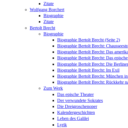
Zitate
Wolfgang Borchert
Biographie
Zitate
Bertolt Brecht
Biographie
Biographie Bertolt Brecht (Seite 2)
Biographie Bertolt Brecht: Chausseest
Biographie Bertolt Brecht: Das amerik
Biographie Bertolt Brecht: Das epische
Biographie Bertolt Brecht: Die Berliner
Biographie Bertolt Brecht: Im Exil
Biographie Bertolt Brecht: München i
Biographie Bertolt Brecht: Rückkehr n
Zum Werk
Das epische Theater
Der verwundete Sokrates
Die Dreigroschenoper
Kalendergeschichten
Leben des Galilei
Lyrik