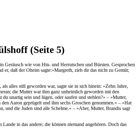
shoff (Seite 5)
nd ein Geräusch wie von Hin- und Herrutschen und Bürsten. Gesprochen
d er, daß der Oheim sagte:»Margreth, zieh dir das nicht zu Gemüt;
s alles still geworden war, sagte sie in sich hinein: »Zehn Jahre,
 heran; die Mutter war ihm ganz unheimlich geworden mit den
t du unartig sein und lügen, oder saufen und stehlen?« – »Mutter,
ich den Aaron geprügelt und ihm sechs Groschen genommen.« – »Hat
, und die Juden sind alle Schelme.« – »Aber, Mutter, Brandis sagt
rren Lande in das andere; die können niemand angehören. Doch das