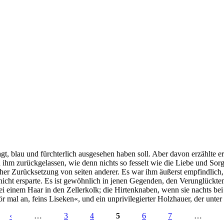
agt, blau und fürchterlich ausgesehen haben soll. Aber davon erzählte e
 ihm zurückgelassen, wie denn nichts so fesselt wie die Liebe und Sorgf
er Zurücksetzung von seiten anderer. Es war ihm äußerst empfindlich,
nicht ersparte. Es ist gewöhnlich in jenen Gegenden, den Verunglückt
bei einem Haar in den Zellerkolk; die Hirtenknaben, wenn sie nachts be
mal an, feins Liseken«, und ein unprivilegierter Holzhauer, der unte
‹
…
3
4
5
6
7
…