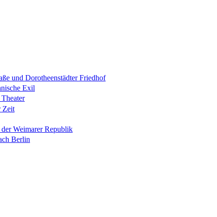
raße und Dorotheenstädter Friedhof
anische Exil
 Theater
 Zeit
n der Weimarer Republik
ach Berlin