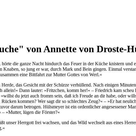
he" von Annette von Droste-Hül
ar, hörte die ganze Nacht hindurch das Feuer in der Küche knistern u
m Knaben, so jung er war, durch Mark und Bein gingen. Einmal verstan
zusammen eine Bittfahrt zur Mutter Gottes von Werl.«
erde, das Gesicht mit der Schürze verhüllend. Nach einigen Minuten, al
ch allein!« Dann lauter: »Fritzchen, komm her!« – Friedrich kam scheu
willst du jetzt auch fromm sein, daß ich Freude an dir habe, oder wills
den Rücken kommen? Wer sagt dir so schlechtes Zeug?« – »Er hat neul
vor darum betrogen. Hülsmeyer ist ein ordentlicher angesessener Mann
« – »Mutter, lügen die Förster?«
 läßt unser Herrgott frei wachsen, und das Wild wechselt aus eines He
g.«