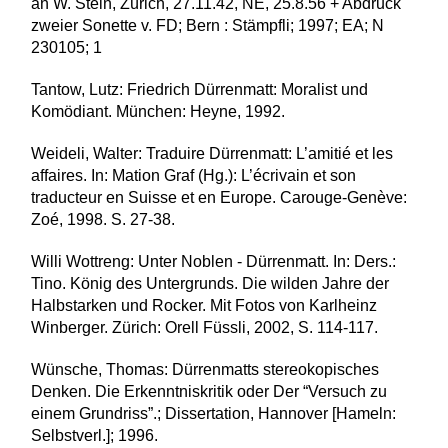
an W. Stein, Zürich, 27.11.42, NE, 25.8.56 + Abdruck
zweier Sonette v. FD; Bern : Stämpfli; 1997; EA; N
230105; 1
Tantow, Lutz: Friedrich Dürrenmatt: Moralist und
Komödiant. München: Heyne, 1992.
Weideli, Walter: Traduire Dürrenmatt: L’amitié et les
affaires. In: Mation Graf (Hg.): L’écrivain et son
traducteur en Suisse et en Europe. Carouge-Genève:
Zoé, 1998. S. 27-38.
Willi Wottreng: Unter Noblen - Dürrenmatt. In: Ders.:
Tino. König des Untergrunds. Die wilden Jahre der
Halbstarken und Rocker. Mit Fotos von Karlheinz
Winberger. Zürich: Orell Füssli, 2002, S. 114-117.
Wünsche, Thomas: Dürrenmatts stereokopisches
Denken. Die Erkenntniskritik oder Der “Versuch zu
einem Grundriss”.; Dissertation, Hannover [Hameln:
Selbstverl.]; 1996.