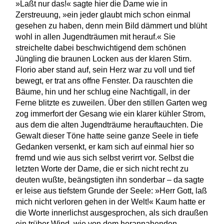
»Laßt nur das!« sagte hier die Dame wie in
Zerstreuung, »ein jeder glaubt mich schon einmal
gesehen zu haben, denn mein Bild dämmert und blüht
wohl in allen Jugendträumen mit herauf.« Sie
streichelte dabei beschwichtigend dem schönen
Jüngling die braunen Locken aus der klaren Stirn.
Florio aber stand auf, sein Herz war zu voll und tief
bewegt, er trat ans offne Fenster. Da rauschten die
Bäume, hin und her schlug eine Nachtigall, in der
Ferne blitzte es zuweilen. Über den stillen Garten weg
zog immerfort der Gesang wie ein klarer kühler Strom,
aus dem die alten Jugendträume herauftauchten. Die
Gewalt dieser Töne hatte seine ganze Seele in tiefe
Gedanken versenkt, er kam sich auf einmal hier so
fremd und wie aus sich selbst verirrt vor. Selbst die
letzten Worte der Dame, die er sich nicht recht zu
deuten wußte, beängstigten ihn sonderbar – da sagte
er leise aus tiefstem Grunde der Seele: »Herr Gott, laß
mich nicht verloren gehen in der Welt!« Kaum hatte er
die Worte innerlichst ausgesprochen, als sich draußen
ein trüber Wind, wie von dem herannahenden