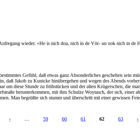
ufregung wieder. »He is nich doa, nich in de Vör- un ook nich in de 
estimmtes Gefühl, daß etwas ganz Absonderliches geschehen sein müsse
n, daß Jakob zu Kunicke hinübergehen und wegen des Abends vorher anf
 um diese Stunde zu frühstücken und der alten Krügerschen, die manc
orfstraße herunterkommen, mit ihm Schulze Woytasch, der sich, einer a
en. Man begrüßte sich stumm und überschritt mit einer gewissen Feier
‹
…
59
60
61
62
63
›