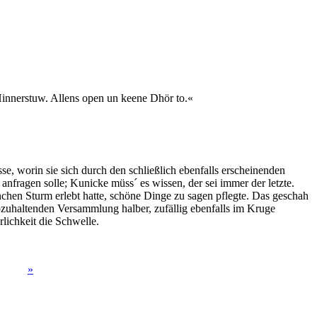
Hinnerstuw. Allens open un keene Dhör to.«
, worin sie sich durch den schließlich ebenfalls erscheinenden
ragen solle; Kunicke müss´ es wissen, der sei immer der letzte.
hen Sturm erlebt hatte, schöne Dinge zu sagen pflegte. Das geschah
bzuhaltenden Versammlung halber, zufällig ebenfalls im Kruge
lichkeit die Schwelle.
»