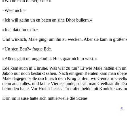
»Wo he man bliewt, Ede?«
»Weet nich.«
»Ick will geihn un en beten an sine Dhör bullern.«
»Joa, dat dhu man.«
Und wirklich, Male ging, um ihn zu wecken. Aber sie kam in großer A
»Un sien Bett?« fragte Ede.
»Allens glatt un ungeknüllt. He´s goar nich in west.«
Ede kam auch in Unruhe. Was war zu tun? Er wie Male hatten ein unb
Jakob nur noch bestärkt sahen. Nach einigem Beraten kam man überei
Male dagegen solle rasch nach dem Krug laufen, wo Gendarm Geelhaar
denn auch alles, und keine Viertelstunde, so sah man Geelhaar die D
befunden hatte. Vor Hradschecks Tür trafen beide mit Kunicke zusamm
Drin im Hause hatte sich mittlerweile die Szene
«
Seiten