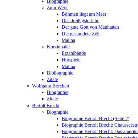
Biographie
Zum Werk
Böhmen liegt am Meer
Das dreißigste Jahr
Der gute Gott von Manhattan
Die gestundete Zeit
Malina
Kurzinhalte
Erzählbände
Hörspiele
Malina
Bibliographie
Zitate
Wolfgang Borchert
Biographie
Zitate
Bertolt Brecht
Biographie
Biographie Bertolt Brecht (Seite 2)
Biographie Bertolt Brecht: Chausseest
Biographie Bertolt Brecht: Das amerik