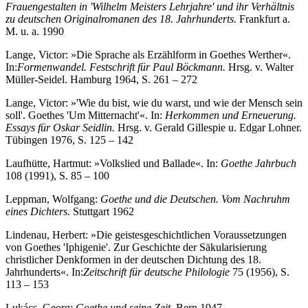
Frauengestalten in 'Wilhelm Meisters Lehrjahre' und ihr Verhältnis
zu deutschen Originalromanen des 18. Jahrhunderts.
Frankfurt a.
M. u. a. 1990
Lange, Victor: »Die Sprache als Erzählform in Goethes Werther«.
In:
Formenwandel. Festschrift für Paul Böckmann.
Hrsg. v. Walter
Müller-Seidel. Hamburg 1964, S. 261 – 272
Lange, Victor: »'Wie du bist, wie du warst, und wie der Mensch sein
soll'. Goethes 'Um Mitternacht'«. In:
Herkommen und Erneuerung.
Essays für Oskar Seidlin.
Hrsg. v. Gerald Gillespie u. Edgar Lohner.
Tübingen 1976, S. 125 – 142
Laufhütte, Hartmut: »Volkslied und Ballade«. In:
Goethe Jahrbuch
108 (1991), S. 85 – 100
Leppman, Wolfgang:
Goethe und die Deutschen. Vom Nachruhm
eines Dichters.
Stuttgart 1962
Lindenau, Herbert: »Die geistesgeschichtlichen Voraussetzungen
von Goethes 'Iphigenie'. Zur Geschichte der Säkularisierung
christlicher Denkformen in der deutschen Dichtung des 18.
Jahrhunderts«. In:
Zeitschrift für deutsche Philologie
75 (1956), S.
113 – 153
Lukács, Georg:
Goethe und seine Zeit.
Bern 1947