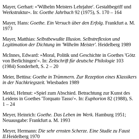
Mayer, Gerhart: »'Wilhelm Meisters Lehrjahre'. Gestaltbegriff und
Werkstruktur«. In:
Goethe Jahrbuch
92 (1975), S. 170 – 164
Mayer, Hans:
Goethe. Ein Versuch über den Erfolg.
Frankfurt a. M.
1973
Mayer, Matthias:
Selbstbewußte Illusion. Selbstreflexion und
Legitimation der Dichtung im 'Wilhelm Meister'.
Heidelberg 1989
McInnes, Edward: »Moral, Politik und Geschichte in Goethes 'Götz
von Berlichingen'«. In:
Zeitschrift für deutsche Philologie
103
(1984) Sonderheft, S. 2 – 20
Meier, Bettina:
Goethe in Trümmern. Zur Rezeption eines Klassikers
in der Nachkriegszeit.
Wiesbaden 1989
Merkl, Helmut: »Spiel zum Abschied. Betrachtung zur Kunst des
Leidens in Goethes 'Torquato Tasso'«. In:
Euphorion
82 (1988), S.
1 – 24
Meyer, Heinrich:
Goethe. Das Leben im Werk.
Hamburg 1951;
Neuausgabe: Frankfurt a. M. 1993
Meyer, Hermann:
Die sehr ernsten Scherze. Eine Studie zu Faust
II.
Heidelberg 1970