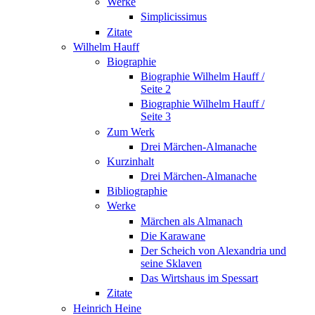
Werke
Simplicissimus
Zitate
Wilhelm Hauff
Biographie
Biographie Wilhelm Hauff /
Seite 2
Biographie Wilhelm Hauff /
Seite 3
Zum Werk
Drei Märchen-Almanache
Kurzinhalt
Drei Märchen-Almanache
Bibliographie
Werke
Märchen als Almanach
Die Karawane
Der Scheich von Alexandria und
seine Sklaven
Das Wirtshaus im Spessart
Zitate
Heinrich Heine