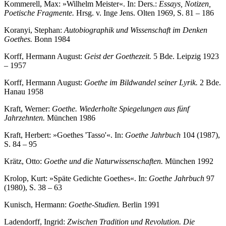
Kommerell, Max: »Wilhelm Meister«. In: Ders.:
Essays, Notizen,
Poetische Fragmente.
Hrsg. v. Inge Jens. Olten 1969, S. 81 – 186
Koranyi, Stephan:
Autobiographik und Wissenschaft im Denken
Goethes.
Bonn 1984
Korff, Hermann August:
Geist der Goethezeit.
5 Bde. Leipzig 1923
– 1957
Korff, Hermann August:
Goethe im Bildwandel seiner Lyrik.
2 Bde.
Hanau 1958
Kraft, Werner:
Goethe. Wiederholte Spiegelungen aus fünf
Jahrzehnten.
München 1986
Kraft, Herbert: »Goethes 'Tasso'«. In:
Goethe Jahrbuch
104 (1987),
S. 84 – 95
Krätz, Otto:
Goethe und die Naturwissenschaften.
München 1992
Krolop, Kurt: »Späte Gedichte Goethes«. In:
Goethe Jahrbuch
97
(1980), S. 38 – 63
Kunisch, Hermann:
Goethe-Studien.
Berlin 1991
Ladendorff, Ingrid:
Zwischen Tradition und Revolution. Die