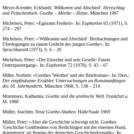
Meyer-Krentler, Eckhardt:
'Willkomm und Abschied'. Herzschlag
und Peitschenhieb. Goethe – Mörike – Heine.
München 1987
Michelsen, Peter: »Egmonts Freiheit«. In:
Euphorion
65 (1971), S.
274 – 297
Michelsen, Peter: »'Willkomm und Abschied'. Beobachtungen und
Überlegungen zu einem Gedicht des jungen Goethe«. In:
Sprachkunst
4 (1973), S. 6 – 20
Michelsen, Peter: »Der Einzelne und sein Geselle: Fausts
Osterspaziergang«. In:
Euphorion
72 (1978), S. 43 – 67
Miller, Norbert: »Goethes 'Werther' und der Briefroman«. In: Ders.:
Der empfindsame Erzähler. Untersuchungen an Romananfängen
des 18. Jahrhunderts.
München 1968, S. 138 – 214
Mommsen, Katharina:
Goethe und die arabische Welt.
Frankfurt a.
M. 1988
Müller, Joachim:
Neue Goethe-Studien.
Halle/Saale 1969
Müller, Peter: »Aber die Geschichte schweigt nicht. Goethes
'Geschichte Gottfriedens von Berlichingen mit der eisernen Hand,
dramatisiert' als Beginn der deutschen Geschichtsdramatik«. In: