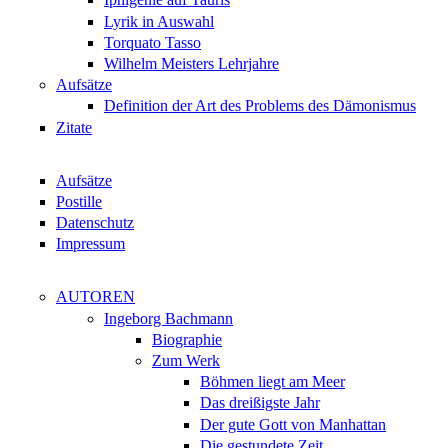
Lyrik in Auswahl
Torquato Tasso
Wilhelm Meisters Lehrjahre
Aufsätze
Definition der Art des Problems des Dämonismus
Zitate
Aufsätze
Postille
Datenschutz
Impressum
AUTOREN
Ingeborg Bachmann
Biographie
Zum Werk
Böhmen liegt am Meer
Das dreißigste Jahr
Der gute Gott von Manhattan
Die gestundete Zeit