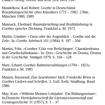
Mandelkow, Karl Robert:
Goethe in Deutschland.
Rezeptionsgeschichte eines Klassikers 1773 – 1982.
2 Bde.
München 1980, 1989
Mannack, Eberhard:
Raumdarstellung und Realittätsbezug in
Goethes epischer Dichtung.
Frankfurt a. M. 1972
Martin, Günther: »Tasso oder der Augenblick – Goethe und die
Zeit«. In:
Goethe Jahrbuch
101 (1984), S. 187 – 204
Martini, Fritz: »Goethes 'Götz von Berlichingen'. Charakterdrama
und Gesellschaftsdrama«. In: Ders.:
Geschichte im Drama, Drama
in der Geschichte.
Stuttgart 1979, S. 104 – 128
Marz, Erhard:
Goethes Rahmenerzählungen (1794 – 1821).
Frankfurt a. M. 1985
Matzen, Raymond:
Das Sesenheimer Idyll. Friederike Brion in
Goethes Liedern und Schriften.
3. Aufl. Kehl, Straßburg, Basel
1986
May, Kurt: »'Wilhelm Meisters Lehrjahre'. Ein Bildungsroman«.
In:
Deutsche Vierteljahresschrift für Literaturwissenschaft und
Geistesgeschichte
31 (1957), S. 1 – 37