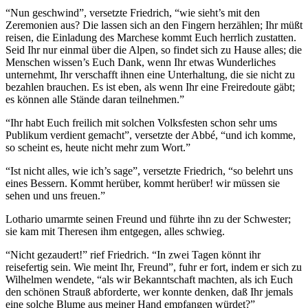
“Nun geschwind”, versetzte Friedrich, “wie sieht’s mit den
Zeremonien aus? Die lassen sich an den Fingern herzählen; Ihr müßt
reisen, die Einladung des Marchese kommt Euch herrlich zustatten.
Seid Ihr nur einmal über die Alpen, so findet sich zu Hause alles; die
Menschen wissen’s Euch Dank, wenn Ihr etwas Wunderliches
unternehmt, Ihr verschafft ihnen eine Unterhaltung, die sie nicht zu
bezahlen brauchen. Es ist eben, als wenn Ihr eine Freiredoute gäbt;
es können alle Stände daran teilnehmen.”
“Ihr habt Euch freilich mit solchen Volksfesten schon sehr ums
Publikum verdient gemacht”, versetzte der Abbé, “und ich komme,
so scheint es, heute nicht mehr zum Wort.”
“Ist nicht alles, wie ich’s sage”, versetzte Friedrich, “so belehrt uns
eines Bessern. Kommt herüber, kommt herüber! wir müssen sie
sehen und uns freuen.”
Lothario umarmte seinen Freund und führte ihn zu der Schwester;
sie kam mit Theresen ihm entgegen, alles schwieg.
“Nicht gezaudert!” rief Friedrich. “In zwei Tagen könnt ihr
reisefertig sein. Wie meint Ihr, Freund”, fuhr er fort, indem er sich zu
Wilhelmen wendete, “als wir Bekanntschaft machten, als ich Euch
den schönen Strauß abforderte, wer konnte denken, daß Ihr jemals
eine solche Blume aus meiner Hand empfangen würdet?”