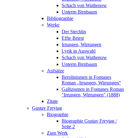
Schach von Wuthenow
Unterm Birnbaum
Bibliographie
Werke
Der Stechlin
Effie Briest
Irrungen, Wirrungen
Lyrik in Auswahl
Schach von Wuthenow
Unterm Birnbaum
Aufsätze
Berolinismen in Fontanes
Roman „Irrungen, Wirrungen“
Gallizismen in Fontanes Roman
"Irrungen, Wirrungen" (1888)
Zitate
Gustav Freytag
Biographie
Biographie Gustav Freytag /
Seite 2
Zum Werk