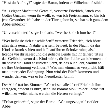
“Hast du Auftrag?” sagte der Baron, indem er Wilhelmen festhielt.
“Aus eigner Macht und Gewalt”, versetzte Friedrich, “auch von
Gottes Gnaden, wenn ihr wollt;
so
war ich Freiersmann,
so
bin ich
jetzt Gesandter, ich habe an der Türe gehorcht, sie hat sich ganz dem
Abbé entdeckt.”
“Unverschämter!” sagte Lothario, “wer heißt dich horchen!”
“Wer heißt sie sich einschließen!” versetzte Friedrich, “ich hörte
alles ganz genau, Natalie war sehr bewegt. In der Nacht, da das
Kind so krank schien und halb auf ihrem Schoße ruhte, als du
trostlos vor ihr saßest und die geliebte Bürde mit ihr teiltest, tat sie
das Gelübde, wenn das Kind stürbe, dir ihre Liebe zu bekennen und
dir selbst die Hand anzubieten; jetzt, da das Kind lebt, warum soll
sie ihre Gesinnung verändern? Was man einmal
so
verspricht, hält
man unter jeder Bedingung. Nun wird der Pfaffe kommen und
wunder denken, was er für Neuigkeiten bringt.”
Der Abbé trat ins Zimmer. “Wir wissen alles!” rief Friedrich ihm
entgegen, “macht es kurz, denn Ihr kommt bloß um der Formalität
willen; zu weiter nichts werden die Herren verlangt.”
“Er hat gehorcht”, sagte der Baron. “Wie ungezogen!” rief der
Abbé.