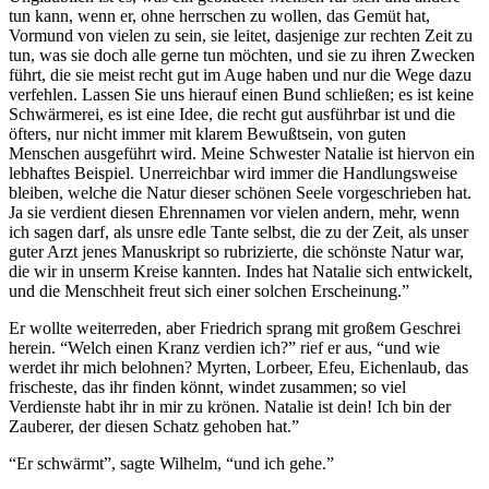
tun kann, wenn er, ohne herrschen zu wollen, das Gemüt hat,
Vormund von vielen zu sein, sie leitet, dasjenige zur rechten Zeit zu
tun, was sie doch alle gerne tun möchten, und sie zu ihren Zwecken
führt, die sie meist recht gut im Auge haben und nur die Wege dazu
verfehlen. Lassen Sie uns hierauf einen Bund schließen; es ist keine
Schwärmerei, es ist eine Idee, die recht gut ausführbar ist und die
öfters, nur nicht immer mit klarem Bewußtsein, von guten
Menschen ausgeführt wird. Meine Schwester Natalie ist hiervon ein
lebhaftes Beispiel. Unerreichbar wird immer die Handlungsweise
bleiben, welche die Natur dieser schönen Seele vorgeschrieben hat.
Ja sie verdient diesen Ehrennamen vor vielen andern, mehr, wenn
ich sagen darf, als unsre edle Tante selbst, die zu der Zeit, als unser
guter Arzt jenes Manuskript so rubrizierte, die schönste Natur war,
die wir in unserm Kreise kannten. Indes hat Natalie sich entwickelt,
und die Menschheit freut sich einer solchen Erscheinung.”
Er wollte weiterreden, aber Friedrich sprang mit großem Geschrei
herein. “Welch einen Kranz verdien ich?” rief er aus, “und wie
werdet ihr mich belohnen? Myrten, Lorbeer, Efeu, Eichenlaub, das
frischeste, das ihr finden könnt, windet zusammen; so viel
Verdienste habt ihr in mir zu krönen. Natalie ist dein! Ich bin der
Zauberer, der diesen Schatz gehoben hat.”
“Er schwärmt”, sagte Wilhelm, “und ich gehe.”