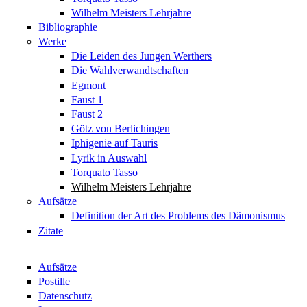
Wilhelm Meisters Lehrjahre
Bibliographie
Werke
Die Leiden des Jungen Werthers
Die Wahlverwandtschaften
Egmont
Faust 1
Faust 2
Götz von Berlichingen
Iphigenie auf Tauris
Lyrik in Auswahl
Torquato Tasso
Wilhelm Meisters Lehrjahre
Aufsätze
Definition der Art des Problems des Dämonismus
Zitate
Aufsätze
Postille
Datenschutz