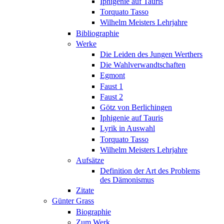
Iphigenie auf Tauris
Torquato Tasso
Wilhelm Meisters Lehrjahre
Bibliographie
Werke
Die Leiden des Jungen Werthers
Die Wahlverwandtschaften
Egmont
Faust 1
Faust 2
Götz von Berlichingen
Iphigenie auf Tauris
Lyrik in Auswahl
Torquato Tasso
Wilhelm Meisters Lehrjahre
Aufsätze
Definition der Art des Problems
des Dämonismus
Zitate
Günter Grass
Biographie
Zum Werk