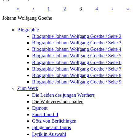
«
‹
1
2
3
4
›
»
Seiten
Johann Wolfgang Goethe
Biographie
Biographie Johann Wolfgang Goethe / Seite 2
Biographie Johann Wolfgang Goethe / Seite 3
Biographie Johann Wolfgang Goethe / Seite 4
Biographie Johann Wolfgang Goethe / Seite 5
Biographie Johann Wolfgang Goethe / Seite 6
Biographie Johann Wolfgang Goethe / Seite 7
Biographie Johann Wolfgang Goethe / Seite 8
Biographie Johann Wolfgang Goethe / Seite 9
Zum Werk
Die Leiden des jungen Werthers
Die Wahlverwandschaften
Egmont
Faust I und II
Götz von Berlichingen
Iphigenie auf Tauris
Lyrik in Auswahl