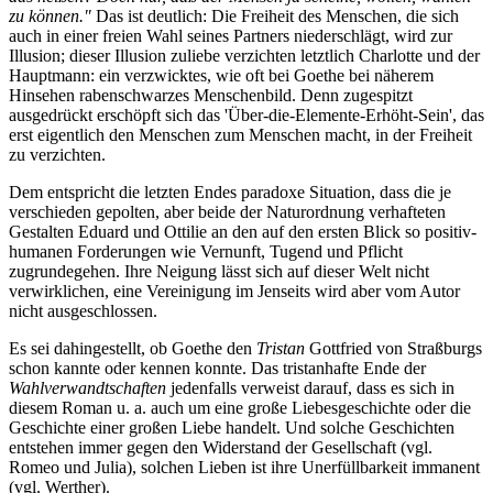
zu können."
Das ist deutlich: Die Freiheit des Menschen, die sich
auch in einer freien Wahl seines Partners niederschlägt, wird zur
Illusion; dieser Illusion zuliebe verzichten letztlich Charlotte und der
Hauptmann: ein verzwicktes, wie oft bei Goethe bei näherem
Hinsehen rabenschwarzes Menschenbild. Denn zugespitzt
ausgedrückt erschöpft sich das 'Über-die-Elemente-Erhöht-Sein', das
erst eigentlich den Menschen zum Menschen macht, in der Freiheit
zu verzichten.
Dem entspricht die letzten Endes paradoxe Situation, dass die je
verschieden gepolten, aber beide der Naturordnung verhafteten
Gestalten Eduard und Ottilie an den auf den ersten Blick so positiv-
humanen Forderungen wie Vernunft, Tugend und Pflicht
zugrundegehen. Ihre Neigung lässt sich auf dieser Welt nicht
verwirklichen, eine Vereinigung im Jenseits wird aber vom Autor
nicht ausgeschlossen.
Es sei dahingestellt, ob Goethe den
Tristan
Gottfried von Straßburgs
schon kannte oder kennen konnte. Das tristanhafte Ende der
Wahlverwandtschaften
jedenfalls verweist darauf, dass es sich in
diesem Roman u. a. auch um eine große Liebesgeschichte oder die
Geschichte einer großen Liebe handelt. Und solche Geschichten
entstehen immer gegen den Widerstand der Gesellschaft (vgl.
Romeo und Julia), solchen Lieben ist ihre Unerfüllbarkeit immanent
(vgl. Werther).