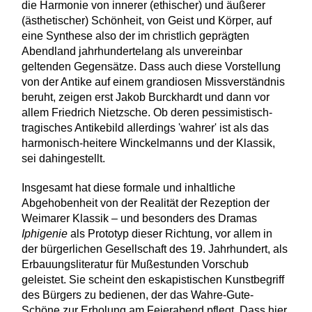
die Harmonie von innerer (ethischer) und äußerer
(ästhetischer) Schönheit, von Geist und Körper, auf
eine Synthese also der im christlich geprägten
Abendland jahrhundertelang als unvereinbar
geltenden Gegensätze. Dass auch diese Vorstellung
von der Antike auf einem grandiosen Missverständnis
beruht, zeigen erst Jakob Burckhardt und dann vor
allem Friedrich Nietzsche. Ob deren pessimistisch-
tragisches Antikebild allerdings 'wahrer' ist als das
harmonisch-heitere Winckelmanns und der Klassik,
sei dahingestellt.
Insgesamt hat diese formale und inhaltliche
Abgehobenheit von der Realität der Rezeption der
Weimarer Klassik – und besonders des Dramas
Iphigenie
als Prototyp dieser Richtung, vor allem in
der bürgerlichen Gesellschaft des 19. Jahrhundert, als
Erbauungsliteratur für Mußestunden Vorschub
geleistet. Sie scheint den eskapistischen Kunstbegriff
des Bürgers zu bedienen, der das Wahre-Gute-
Schöne zur Erholung am Feierabend pflegt. Dass hier