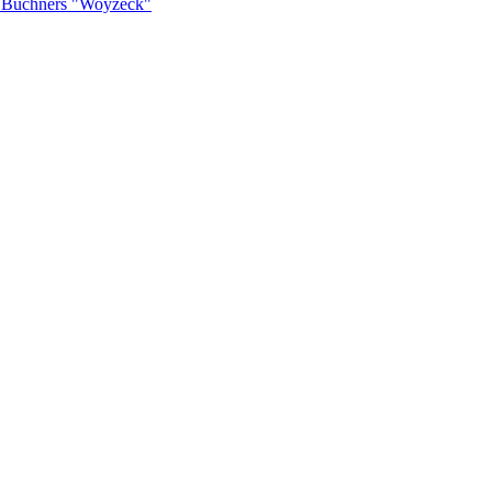
rg Büchners "Woyzeck"