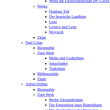
Wenn die Fachwissenschaft irrt: Geo
Werke
Dantons Tod
Der hessische Landbote
Lenz
Leonce und Lena
Woyzeck
Zitate
Paul Celan
Biographie
Zum Werk
Mohn und Gedächtnis
Sprachgitter
Todesfuge
Bibliographie
Zitate
Alfred Döblin
Biographie
Zum Werk
Berlin Alexanderplatz
Die Ermordung einer Butterblume