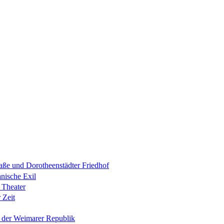
raße und Dorotheenstädter Friedhof
anische Exil
 Theater
 Zeit
n der Weimarer Republik