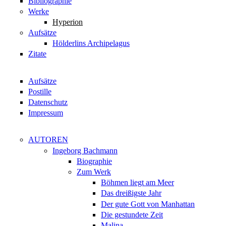
Bibliographie
Werke
Hyperion
Aufsätze
Hölderlins Archipelagus
Zitate
Aufsätze
Postille
Datenschutz
Impressum
AUTOREN
Ingeborg Bachmann
Biographie
Zum Werk
Böhmen liegt am Meer
Das dreißigste Jahr
Der gute Gott von Manhattan
Die gestundete Zeit
Malina