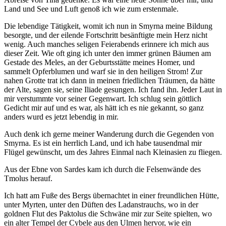
Land und See und Luft genoß ich wie zum erstenmale.
Die lebendige Tätigkeit, womit ich nun in Smyrna meine Bildung
besorgte, und der eilende Fortschritt besänftigte mein Herz nicht
wenig. Auch manches seligen Feierabends erinnere ich mich aus
dieser Zeit. Wie oft ging ich unter den immer grünen Bäu­men am
Gestade des Meles, an der Geburtsstätte meines Homer, und
sammelt Opferblumen und warf sie in den heiligen Strom! Zur
nahen Grotte trat ich dann in meinen friedlichen Träumen, da hätte
der Alte, sagen sie, seine Iliade gesungen. Ich fand ihn. Jeder Laut in
mir verstummte vor seiner Gegenwart. Ich schlug sein göttlich
Gedicht mir auf und es war, als hätt ich es nie gekannt, so ganz
anders wurd es jetzt lebendig in mir.
Auch denk ich gerne meiner Wanderung durch die Gegenden von
Smyrna. Es ist ein herrlich Land, und ich habe tausendmal mir
Flügel gewünscht, um des Jahres Einmal nach Kleinasien zu fliegen.
Aus der Ebne von Sardes kam ich durch die Fel­senwände des
Tmolus herauf.
Ich hatt am Fuße des Bergs übernachtet in einer freundlichen Hütte,
unter Myrten, unter den Düften des Ladanstrauchs, wo in der
goldnen Flut des Pakto­lus die Schwäne mir zur Seite spielten, wo
ein alter Tempel der Cybele aus den Ulmen hervor, wie ein