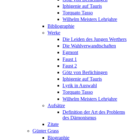
Iphigenie auf Tauris
Torquato Tasso
Wilhelm Meisters Lehrjahre
Bibliographie
Werke
Die Leiden des Jungen Werthers
Die Wahlverwandtschaften
Egmont
Faust 1
Faust 2
Götz von Berlichingen
Iphigenie auf Tauris
Lyrik in Auswahl
Torquato Tasso
Wilhelm Meisters Lehrjahre
Aufsätze
Definition der Art des Problems
des Dämonismus
Zitate
Günter Grass
Biographie