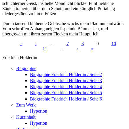
schüchterner Geist, ins helle Mondlicht blickte. Fünf liebliche
Säulen trauerten über dem Schutt, und ein königlich Portal lag
niedergestürzt zu ihren Füßen.
Durch tausend blühende Gebüsche wuchs mein Pfad nun aufwärts.
Vom schroffen Abhang neigten lispelnde Bäume sich, und
übergossen mit ihren zar­ten Flocken mein Haupt. Ich
«
‹
…
7
8
9
10
11
…
›
»
Seiten
Friedrich Hölderlin
Biographie
Biographie Friedrich Hölderlin / Seite 2
Biographie Friedrich Hölderlin / Seite 3
Biographie Friedrich Hölderlin / Seite 4
Biographie Friedrich Hölderlin / Seite 5
Biographie Friedrich Hölderlin / Seite 6
Zum Werk
Hyperion
Kurzinhalt
Hyperion