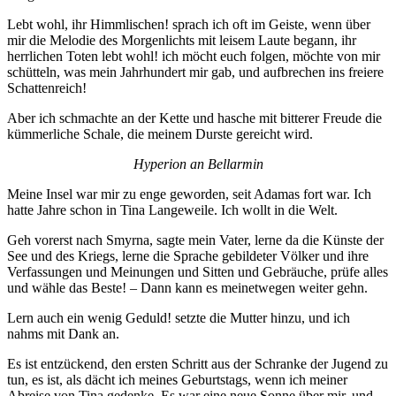
Lebt wohl, ihr Himmlischen! sprach ich oft im Geiste, wenn über
mir die Melodie des Morgenlichts mit leisem Laute begann, ihr
herrlichen Toten lebt wohl! ich möcht euch folgen, möchte von mir
schüt­teln, was mein Jahrhundert mir gab, und aufbrechen ins freiere
Schattenreich!
Aber ich schmachte an der Kette und hasche mit bitterer Freude die
kümmerliche Schale, die meinem Durste gereicht wird.
Hyperion an Bellarmin
Meine Insel war mir zu enge geworden, seit Adamas fort war. Ich
hatte Jahre schon in Tina Langeweile. Ich wollt in die Welt.
Geh vorerst nach Smyrna, sagte mein Vater, lerne da die Künste der
See und des Kriegs, lerne die Sprache gebildeter Völker und ihre
Verfassungen und Meinungen und Sitten und Gebräuche, prüfe alles
und wähle das Beste! – Dann kann es meinetwe­gen weiter gehn.
Lern auch ein wenig Geduld! setzte die Mutter hinzu, und ich
nahms mit Dank an.
Es ist entzückend, den ersten Schritt aus der Schranke der Jugend zu
tun, es ist, als dächt ich meines Geburtstags, wenn ich meiner
Abreise von Tina gedenke. Es war eine neue Sonne über mir, und