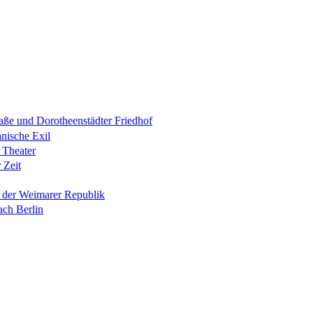
raße und Dorotheenstädter Friedhof
anische Exil
 Theater
 Zeit
n der Weimarer Republik
ach Berlin