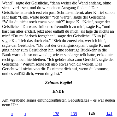
Wand”, sagte der Geistliche, “dann weiter die Wand entlang, ohne
sie zu verlassen, und du wirst einen Ausgang finden.” Der
Geistliche hatte sich erst ein paar Schritte entfernt, aber K. rief schon
sehr laut: “Bitte, warte noch!” “Ich warte”, sagte der Geistliche.
“Willst du nicht noch etwas von mir?” fragte K. “Nein”, sagte der
Geistliche. “Du warst früher so freundlich zu mir”, sagte K., “und
hast mir alles erklärt, jetzt aber entläßt du mich, als läge dir nichts an
mir.” “Du mußt doch fortgehen”, sagte der Geistliche. “Nun ja”,
sagte K., “sieh das doch ein.” “Sieh du zuerst ein, wer ich bin”,
sagte der Geistliche. “Du bist der Gefängniskaplan”, sagte K. und
ging näher zum Geistlichen hin, seine sofortige Rückkehr in die
Bank war nicht so notwendig, wie er sie dargestellt hatte, er konnte
recht gut noch hierbleiben. “Ich gehöre also zum Gericht”, sagte der
Geistliche. “Warum sollte ich also etwas von dir wollen. Das
Gericht will nichts von dir. Es nimmt dich auf, wenn du kommst,
und es entläßt dich, wenn du gehst.”
Zehntes Kapitel
ENDE
Am Vorabend seines einunddreißigsten Geburtstages – es war gegen
neun Uhr
«
‹
…
138
139
140
141