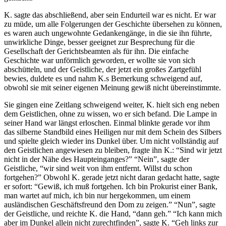
K. sagte das abschließend, aber sein Endurteil war es nicht. Er war
zu müde, um alle Folgerungen der Geschichte übersehen zu können,
es waren auch ungewohnte Gedankengänge, in die sie ihn führte,
unwirkliche Dinge, besser geeignet zur Besprechung für die
Gesellschaft der Gerichtsbeamten als für ihn. Die einfache
Geschichte war unförmlich geworden, er wollte sie von sich
abschütteln, und der Geistliche, der jetzt ein großes Zartgefühl
bewies, duldete es und nahm K.s Bemerkung schweigend auf,
obwohl sie mit seiner eigenen Meinung gewiß nicht übereinstimmte.
Sie gingen eine Zeitlang schweigend weiter, K. hielt sich eng neben
dem Geistlichen, ohne zu wissen, wo er sich befand. Die Lampe in
seiner Hand war längst erloschen. Einmal blinkte gerade vor ihm
das silberne Standbild eines Heiligen nur mit dem Schein des Silbers
und spielte gleich wieder ins Dunkel über. Um nicht vollständig auf
den Geistlichen angewiesen zu bleiben, fragte ihn K.: “Sind wir jetzt
nicht in der Nähe des Haupteinganges?” “Nein”, sagte der
Geistliche, “wir sind weit von ihm entfernt. Willst du schon
fortgehen?” Obwohl K. gerade jetzt nicht daran gedacht hatte, sagte
er sofort: “Gewiß, ich muß fortgehen. Ich bin Prokurist einer Bank,
man wartet auf mich, ich bin nur hergekommen, um einem
ausländischen Geschäftsfreund den Dom zu zeigen.” “Nun”, sagte
der Geistliche, und reichte K. die Hand, “dann geh.” “Ich kann mich
aber im Dunkel allein nicht zurechtfinden”, sagte K. “Geh links zur