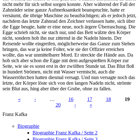
nicht mehr für sich selbst sorgen konnte. Aber während der Fall der
Zahnräder seine ganze Aufmerksamkeit beanspruchte, hatte er
versäumt, die übrige Maschine zu beaufsichtigen; als er jedoch jetzt,
nachdem das letzte Zahnrad den Zeichner verlassen hatte, sich über
die Egge beugte, hatte er eine neue, noch ärgere Überraschung. Die
Egge schrieb nicht, sie stach nur, und das Bett wälzte den Körper
nicht, sondern hob ihn nur zitternd in die Nadeln hinein. Der
Reisende wollte eingreifen, möglicherweise das Ganze zum Stehen
bringen, das war ja keine Folter, wie sie der Offizier erreichen
wollte, das war unmittelbarer Mord. Er streckte die Hände aus. Da
hob sich aber schon die Egge mit dem aufgespießten Körper zur
Seite, wie sie es sonst erst in der zwölften Stunde tat. Das Blut floß
in hundert Strömen, nicht mit Wasser vermischt, auch die
Wasserröhrchen hatten diesmal versagt. Und nun versagte noch das
letzte, der Körper löste sich von den langen Nadeln nicht, strömte
sein Blut aus, hing aber über der Grube, ohne zu fallen.
«
‹
…
16
17
18
19
20
›
»
Seiten
Franz Kafka
Biographie
Biographie Franz Kafka / Seite 2
Biographie Franz Kafka / Seite 3