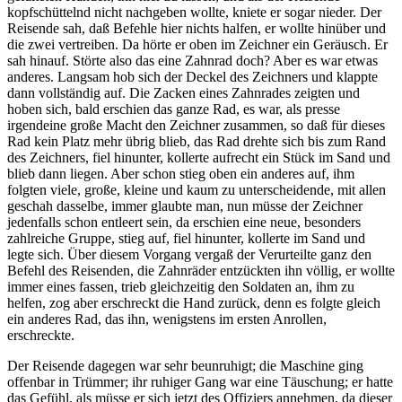
kopfschüttelnd nicht nachgeben wollte, kniete er sogar nieder. Der
Reisende sah, daß Befehle hier nichts halfen, er wollte hinüber und
die zwei vertreiben. Da hörte er oben im Zeichner ein Geräusch. Er
sah hinauf. Störte also das eine Zahnrad doch? Aber es war etwas
anderes. Langsam hob sich der Deckel des Zeichners und klappte
dann vollständig auf. Die Zacken eines Zahnrades zeigten und
hoben sich, bald erschien das ganze Rad, es war, als presse
irgendeine große Macht den Zeichner zusammen, so daß für dieses
Rad kein Platz mehr übrig blieb, das Rad drehte sich bis zum Rand
des Zeichners, fiel hinunter, kollerte aufrecht ein Stück im Sand und
blieb dann liegen. Aber schon stieg oben ein anderes auf, ihm
folgten viele, große, kleine und kaum zu unterscheidende, mit allen
geschah dasselbe, immer glaubte man, nun müsse der Zeichner
jedenfalls schon entleert sein, da erschien eine neue, besonders
zahlreiche Gruppe, stieg auf, fiel hinunter, kollerte im Sand und
legte sich. Über diesem Vorgang vergaß der Verurteilte ganz den
Befehl des Reisenden, die Zahnräder entzückten ihn völlig, er wollte
immer eines fassen, trieb gleichzeitig den Soldaten an, ihm zu
helfen, zog aber erschreckt die Hand zurück, denn es folgte gleich
ein anderes Rad, das ihn, wenigstens im ersten Anrollen,
erschreckte.
Der Reisende dagegen war sehr beunruhigt; die Maschine ging
offenbar in Trümmer; ihr ruhiger Gang war eine Täuschung; er hatte
das Gefühl, als müsse er sich jetzt des Offiziers annehmen, da dieser