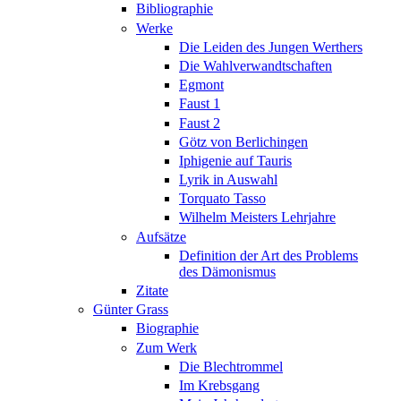
Bibliographie
Werke
Die Leiden des Jungen Werthers
Die Wahlverwandtschaften
Egmont
Faust 1
Faust 2
Götz von Berlichingen
Iphigenie auf Tauris
Lyrik in Auswahl
Torquato Tasso
Wilhelm Meisters Lehrjahre
Aufsätze
Definition der Art des Problems
des Dämonismus
Zitate
Günter Grass
Biographie
Zum Werk
Die Blechtrommel
Im Krebsgang