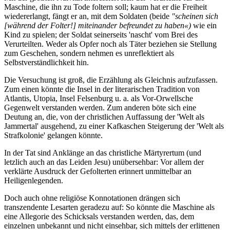
Maschine, die ihn zu Tode foltern soll; kaum hat er die Freiheit
wiedererlangt, fängt er an, mit dem Soldaten (beide
"scheinen sich
[während der Folter!] miteinander befreundet zu haben«)
wie ein
Kind zu spielen; der Soldat seinerseits 'nascht' vom Brei des
Verurteilten. Weder als Opfer noch als Täter beziehen sie Stellung
zum Geschehen, sondern nehmen es unreflektiert als
Selbstverständlichkeit hin.
Die Versuchung ist groß, die Erzählung als Gleichnis aufzufassen.
Zum einen könnte die Insel in der literarischen Tradition von
Atlantis, Utopia, Insel Felsenburg u. a. als Vor-Orwellsche
Gegenwelt verstanden werden. Zum anderen böte sich eine
Deutung an, die, von der christlichen Auffassung der 'Welt als
Jammertal' ausgehend, zu einer Kafkaschen Steigerung der 'Welt als
Strafkolonie' gelangen könnte.
In der Tat sind Anklänge an das christliche Märtyrertum (und
letzlich auch an das Leiden Jesu) unübersehbar: Vor allem der
verklärte Ausdruck der Gefolterten erinnert unmittelbar an
Heiligenlegenden.
Doch auch ohne religiöse Konnotationen drängen sich
transzendente Lesarten geradezu auf: So könnte die Maschine als
eine Allegorie des Schicksals verstanden werden, das, dem
einzelnen unbekannt und nicht einsehbar, sich mittels der erlittenen