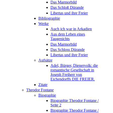
Das Marmorbild
Das Schloß Dürande
Libertas und ihre Freier
Bibliographie
Werke
Auch ich war in Arkadien
Aus dem Leben eines
Taugenichts
Das Marmorbild
Das Schloss Dürande
Libertas und ihre Freier
Aufsätze
Adel, Bürger, Dienervolk: die
romantische Gesellschaft in
Joseph Freiherr von
Eichendorffs DIE FREIER.
Zitate
Theodor Fontane
Biographie
Biographie Theodor Fontane /
Seite 2
Biographie Theodor Fontane /