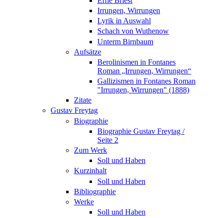
Effie Briest
Irrungen, Wirrungen
Lyrik in Auswahl
Schach von Wuthenow
Unterm Birnbaum
Aufsätze
Berolinismen in Fontanes
Roman „Irrungen, Wirrungen“
Gallizismen in Fontanes Roman
"Irrungen, Wirrungen" (1888)
Zitate
Gustav Freytag
Biographie
Biographie Gustav Freytag /
Seite 2
Zum Werk
Soll und Haben
Kurzinhalt
Soll und Haben
Bibliographie
Werke
Soll und Haben