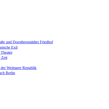
raße und Dorotheenstädter Friedhof
anische Exil
 Theater
 Zeit
n der Weimarer Republik
ach Berlin