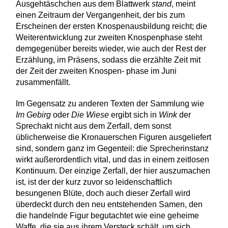
Ausgehtäschchen aus dem Blattwerk
stand
, meint
einen Zeitraum der Vergangenheit, der bis zum
Erscheinen der ersten Knospenausbildung reicht; die
Weiterentwicklung zur zweiten Knospenphase steht
demgegenüber bereits wieder, wie auch der Rest der
Erzählung, im Präsens, sodass die erzählte Zeit mit
der Zeit der zweiten Knospen- phase im Juni
zusammenfällt.
Im Gegensatz zu anderen Texten der Sammlung wie
Im Gebirg
oder
Die Wiese
ergibt sich in
Wink
der
Sprechakt nicht aus dem Zerfall, dem sonst
üblicherweise die Kronauerschen Figuren ausgeliefert
sind, sondern ganz im Gegenteil: die Sprecherinstanz
wirkt außerordentlich vital, und das in einem zeitlosen
Kontinuum. Der einzige Zerfall, der hier auszumachen
ist, ist der der kurz zuvor so leidenschaftlich
besungenen Blüte, doch auch dieser Zerfall wird
überdeckt durch den neu entstehenden Samen, den
die handelnde Figur begutachtet wie eine geheime
Waffe, die sie aus ihrem Versteck schält, um sich