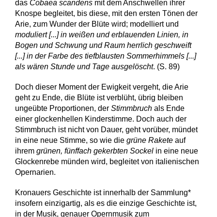
das
Cobaea scandens
mit dem Anschwellen ihrer
Knospe begleitet, bis diese, mit den ersten Tönen der
Arie, zum Wunder der Blüte wird; modelliert und
moduliert [...]
in weißen und erblauenden Linien, in
Bogen und Schwung und Raum herrlich geschweift
[...] in der Farbe des tiefblausten Sommerhimmels [...]
als wären Stunde und Tage ausgelöscht
. (S. 89)
Doch dieser Moment der Ewigkeit vergeht, die Arie
geht zu Ende, die Blüte ist verblüht, übrig bleiben
ungeübte Proportionen, der
Stimmbruch
als Ende
einer glockenhellen Kinderstimme. Doch auch der
Stimmbruch ist nicht von Dauer, geht vorüber, mündet
in eine neue Stimme, so wie die
grüne Rakete
auf
ihrem
grünen, fünffach gekerbten Sockel
in eine neue
Glockenrebe münden wird, begleitet von italienischen
Opernarien.
Kronauers Geschichte ist innerhalb der Sammlung*
insofern einzigartig, als es die einzige Geschichte ist,
in der Musik, genauer Opernmusik zum