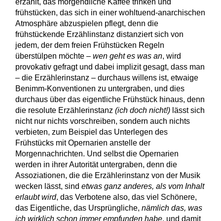
erzählt, das morgendliche Kaffee trinken und
frühstücken, das sich in einer wohltuend-anarchischen
Atmosphäre abzuspielen pflegt, denn die
frühstückende Erzählinstanz distanziert sich von
jedem, der dem freien Frühstücken Regeln
überstülpen möchte –
wen geht es was an
, wird
provokativ gefragt und dabei implizit gesagt, dass man
– die Erzählerinstanz – durchaus willens ist, etwaige
Benimm-Konventionen zu untergraben, und dies
durchaus über das eigentliche Frühstück hinaus, denn
die resolute Erzählerinstanz
(ich doch nicht!)
lässt sich
nicht nur nichts vorschreiben, sondern auch nichts
verbieten, zum Beispiel das Unterlegen des
Frühstücks mit Opernarien anstelle der
Morgennachrichten. Und selbst die Opernarien
werden in ihrer Autorität untergraben, denn die
Assoziationen, die die Erzählerinstanz von der Musik
wecken lässt, sind
etwas ganz anderes, als vom Inhalt
erlaubt wird
, das Verbotene also, das viel Schönere,
das Eigentliche, das Ursprüngliche,
nämlich das, was
ich wirklich schon immer empfunden habe
, und damit