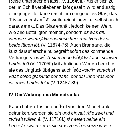
Reise unterbrechen lässt (V. 11649ff.). Als er sich zu
der im Schiff verbliebenen Îsôt gesellt, wird er durstig;
eine junge Hofdame reicht ihm ein gefülltes Glas, das
Tristan zuerst an Îsôt weiterreicht, bevor er selbst auch
daraus trinkt. Das Glas enthält jedoch keinen Wein,
wie alle Beteiligten meinen, sondern
ez was diu
wernde swaere,/diu endelôse herzenôt,/von der si
beide lâgen tôt.
(V. 11674-76). Auch Brangäne, die
kurz darauf erscheint, begreift sofort das kommende
Verhängnis:
ouwê Tristan unde Îsôt,/diz tranc ist iuwer
beider tôt!
(V. 11705f.) Mit ähnlichen Worten berichtet
sie das Unglück übrigens auch Îsôt:
«owî!» sprach sî
«daz selbe glas/und der tranc, der dar inne was,/der
ist iuwer beider tôt.»
(V. 12487-89)
IV. Die Wirkung des Minnetranks
Kaum haben Tristan und Îsôt von dem Minnetrank
getrunken, werden sie
ein und einvalt ,/die zwei und
zwîvalt wâren ê.
(V. 11716f.)
si haeten beide ein
herze./ir swaere was sîn smerze,/sîn smerze was ir