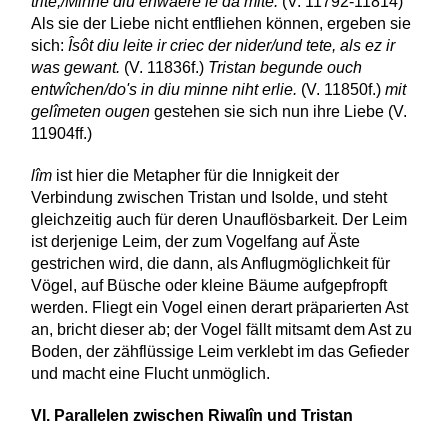
trite,/Minne diu enwaere ie dâ mite.
(V. 11792-11814)
Als sie der Liebe nicht entfliehen können, ergeben sie
sich:
Îsôt diu leite ir criec der nider/und tete, als ez ir
was gewant.
(V. 11836f.)
Tristan begunde ouch
entwîchen/do's in diu minne niht erlie.
(V. 11850f.)
mit
gelîmeten ougen
gestehen sie sich nun ihre Liebe (V.
11904ff.)
lîm
ist hier die Metapher für die Innigkeit der
Verbindung zwischen Tristan und Isolde, und steht
gleichzeitig auch für deren Unauflösbarkeit. Der Leim
ist derjenige Leim, der zum Vogelfang auf Äste
gestrichen wird, die dann, als Anflugmöglichkeit für
Vögel, auf Büsche oder kleine Bäume aufgepfropft
werden. Fliegt ein Vogel einen derart präparierten Ast
an, bricht dieser ab; der Vogel fällt mitsamt dem Ast zu
Boden, der zähflüssige Leim verklebt im das Gefieder
und macht eine Flucht unmöglich.
VI. Parallelen zwischen Riwalîn und Tristan