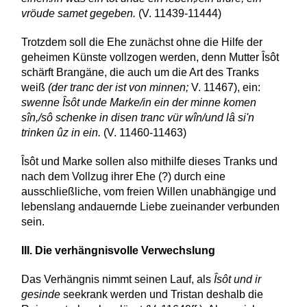
vröude samet gegeben.
(V. 11439-11444)
Trotzdem soll die Ehe zunächst ohne die Hilfe der
geheimen Künste vollzogen werden, denn Mutter Îsôt
schärft Brangäne, die auch um die Art des Tranks
weiß
(der tranc der ist von minnen;
V. 11467), ein:
swenne Îsôt unde Marke/in ein der minne komen
sîn,/sô schenke in disen tranc vür wîn/und lâ si'n
trinken ûz in ein.
(V. 11460-11463)
Îsôt und Marke sollen also mithilfe dieses Tranks und
nach dem Vollzug ihrer Ehe (?) durch eine
ausschließliche, vom freien Willen unabhängige und
lebenslang andauernde Liebe zueinander verbunden
sein.
III. Die verhängnisvolle Verwechslung
Das Verhängnis nimmt seinen Lauf, als
Îsôt und ir
gesinde
seekrank werden und Tristan deshalb die