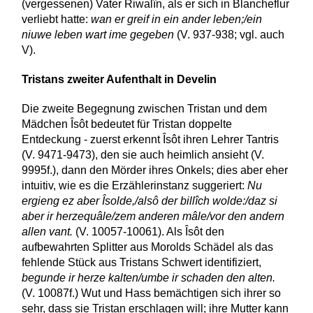
(vergessenen) Vater Riwalîn, als er sich in Blancheflur
verliebt hatte:
wan er greif in ein ander leben;/ein
niuwe leben wart ime gegeben
(V. 937-938; vgl. auch
V).
Tristans zweiter Aufenthalt in Develin
Die zweite Begegnung zwischen Tristan und dem
Mädchen Îsôt bedeutet für Tristan doppelte
Entdeckung - zuerst erkennt Îsôt ihren Lehrer Tantris
(V. 9471-9473), den sie auch heimlich ansieht (V.
9995f.), dann den Mörder ihres Onkels; dies aber eher
intuitiv, wie es die Erzählerinstanz suggeriert:
Nu
ergieng ez aber Îsolde,/alsô der billîch wolde:/daz si
aber ir herzequâle/zem anderen mâle/vor den andern
allen vant.
(V. 10057-10061). Als Îsôt den
aufbewahrten Splitter aus Morolds Schädel als das
fehlende Stück aus Tristans Schwert identifiziert,
begunde ir herze kalten/umbe ir schaden den alten.
(V. 10087f.) Wut und Hass bemächtigen sich ihrer so
sehr, dass sie Tristan erschlagen will; ihre Mutter kann