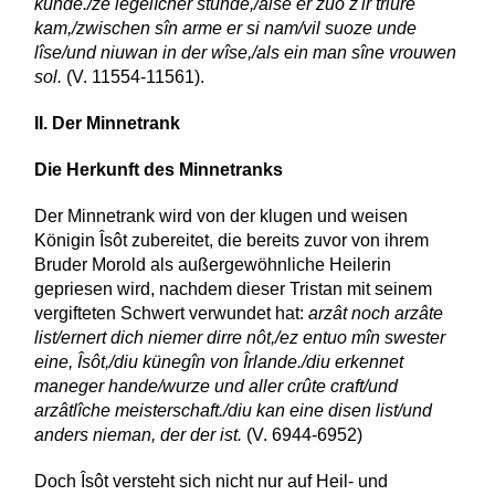
kunde./ze iegelîcher stunde,/alse er zuo z'ir triure
kam,/zwischen sîn arme er si nam/vil suoze unde
lîse/und niuwan in der wîse,/als ein man sîne vrouwen
sol.
(V. 11554-11561).
II. Der Minnetrank
Die Herkunft des Minnetranks
Der Minnetrank wird von der klugen und weisen
Königin Îsôt zubereitet, die bereits zuvor von ihrem
Bruder Morold als außergewöhnliche Heilerin
gepriesen wird, nachdem dieser Tristan mit seinem
vergifteten Schwert verwundet hat:
arzât noch arzâte
list/ernert dich niemer dirre nôt,/ez entuo mîn swester
eine, Îsôt,/diu künegîn von Îrlande./diu erkennet
maneger hande/wurze und aller crûte craft/und
arzâtlîche meisterschaft./diu kan eine disen list/und
anders nieman, der der ist.
(V. 6944-6952)
Doch Îsôt versteht sich nicht nur auf Heil- und