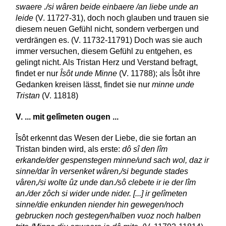
swaere ./si wâren beide einbaere /an liebe unde an
leide
(V. 11727-31), doch noch glauben und trauen sie
diesem neuen Gefühl nicht, sondern verbergen und
verdrängen es. (V. 11732-11791) Doch was sie auch
immer versuchen, diesem Gefühl zu entgehen, es
gelingt nicht. Als Tristan Herz und Verstand befragt,
findet er nur
Îsôt unde Minne
(V. 11788); als Îsôt ihre
Gedanken kreisen lässt, findet sie nur
minne unde
Tristan
(V. 11818)
V. ... mit gelîmeten ougen ...
Îsôt erkennt das Wesen der Liebe, die sie fortan an
Tristan binden wird, als erste:
dô sî den lîm
erkande/der gespenstegen minne/und sach wol, daz ir
sinne/dar în versenket wâren,/si begunde stades
vâren,/si wolte ûz unde dan./sô clebete ir ie der lîm
an./der zôch si wider unde nider. [...] ir gelîmeten
sinne/die enkunden niender hin gewegen/noch
gebrucken noch gestegen/halben vuoz noch halben