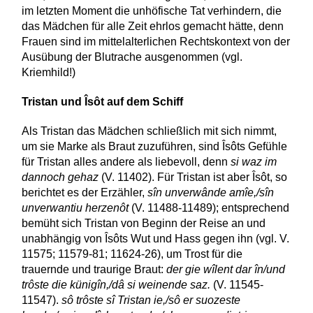
im letzten Moment die unhöfische Tat verhindern, die
das Mädchen für alle Zeit ehrlos gemacht hätte, denn
Frauen sind im mittelalterlichen Rechtskontext von der
Ausübung der Blutrache ausgenommen (vgl.
Kriemhild!)
Tristan und Îsôt auf dem Schiff
Als Tristan das Mädchen schließlich mit sich nimmt,
um sie Marke als Braut zuzuführen, sind Îsôts Gefühle
für Tristan alles andere als liebevoll, denn
si waz im
dannoch gehaz
(V. 11402). Für Tristan ist aber Îsôt, so
berichtet es der Erzähler,
sîn unverwânde amîe,/sîn
unverwantiu herzenôt
(V. 11488-11489); entsprechend
bemüht sich Tristan von Beginn der Reise an und
unabhängig von Îsôts Wut und Hass gegen ihn (vgl. V.
11575; 11579-81; 11624-26), um Trost für die
trauernde und traurige Braut:
der gie wîlent dar în/und
trôste die künigîn,/dâ si weinende saz.
(V. 11545-
11547).
sô trôste sî Tristan ie,/sô er suozeste