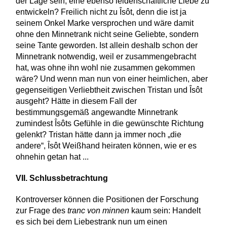
der Lage sein, eine ebenso leidenschaftliche Liebe zu
entwickeln? Freilich nicht zu Îsôt, denn die ist ja
seinem Onkel Marke versprochen und wäre damit
ohne den Minnetrank nicht seine Geliebte, sondern
seine Tante geworden. Ist allein deshalb schon der
Minnetrank notwendig, weil er zusammengebracht
hat, was ohne ihn wohl nie zusammen gekommen
wäre? Und wenn man nun von einer heimlichen, aber
gegenseitigen Verliebtheit zwischen Tristan und Îsôt
ausgeht? Hätte in diesem Fall der
bestimmungsgemäß angewandte Minnetrank
zumindest Îsôts Gefühle in die gewünschte Richtung
gelenkt? Tristan hätte dann ja immer noch „die
andere“, Îsôt Weißhand heiraten können, wie er es
ohnehin getan hat ...
VII. Schlussbetrachtung
Kontroverser können die Positionen der Forschung
zur Frage des
tranc von minnen
kaum sein: Handelt
es sich bei dem Liebestrank nun um einen