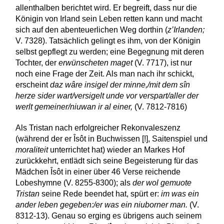
allenthalben berichtet wird. Er begreift, dass nur die
Königin von Irland sein Leben retten kann und macht
sich auf den abenteuerlichen Weg dorthin (
z’Irlanden;
V. 7328). Tatsächlich gelingt es ihm, von der Königin
selbst gepflegt zu werden; eine Begegnung mit deren
Tochter, der
erwünscheten maget
(V. 7717), ist nur
noch eine Frage der Zeit. Als man nach ihr schickt,
erscheint
daz wâre insigel der minne,/mit dem sîn
herze sider wart/versigelt unde vor verspart/aller der
werlt gemeiner/niuwan ir al einer,
(V. 7812-7816)
Als Tristan nach erfolgreicher Rekonvaleszenz
(während der er Îsôt in Buchwissen [!], Saitenspiel und
moraliteit
unterrichtet hat) wieder an Markes Hof
zurückkehrt, entlädt sich seine Begeisterung für das
Mädchen Îsôt in einer über 46 Verse reichende
Lobeshymne (V. 8255-8300); als
der wol gemuote
Tristan
seine Rede beendet hat, spürt er:
im was ein
ander leben gegeben:/er was ein niuborner man.
(V.
8312-13). Genau so erging es übrigens auch seinem