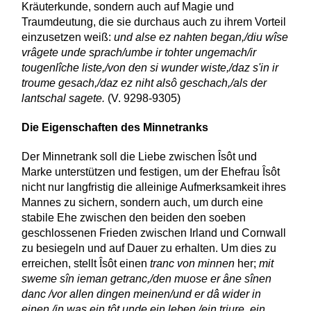
Kräuterkunde, sondern auch auf Magie und
Traumdeutung, die sie durchaus auch zu ihrem Vorteil
einzusetzen weiß:
und alse ez nahten began,/diu wîse
vrâgete unde sprach/umbe ir tohter ungemach/ir
tougenlîche liste,/von den si wunder wiste,/daz s'in ir
troume gesach,/daz ez niht alsô geschach,/als der
lantschal sagete.
(V. 9298-9305)
Die Eigenschaften des Minnetranks
Der Minnetrank soll die Liebe zwischen Îsôt und
Marke unterstützen und festigen, um der Ehefrau Îsôt
nicht nur langfristig die alleinige Aufmerksamkeit ihres
Mannes zu sichern, sondern auch, um durch eine
stabile Ehe zwischen den beiden den soeben
geschlossenen Frieden zwischen Irland und Cornwall
zu besiegeln und auf Dauer zu erhalten. Um dies zu
erreichen, stellt Îsôt einen
tranc von minnen
her;
mit
sweme sîn ieman getranc,/den muose er âne sînen
danc /vor allen dingen meinen/und er dâ wider in
einen./in was ein tôt unde ein leben,/ein triure, ein