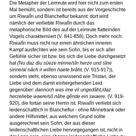
Die Metapher der Leimrute wird hier nicht zum ersten
Mal bemüht, sondern ist bereits aus der Vorgeschichte
um Riwalîn und Blancheflur bekannt: dort wird
nämlich der verliebte Riwalîn durch das
metaphorische Bild des auf der Leimrute flatternden
Vogels charakterisiert (V. 841-858). Doch mehr noch:
Riwalîn muss nicht nur einen ähnlichen inneren
Kampf ausfechten wie sein Sohn, bis er sich aller
Gefühle sicher ist bzw. bis sich die Liebe durchgesetzt
hat
(Nu daz diu süeze minne/sîn herze und sîne
sinne/al nâch ir willen haete brâht,
(V. 915-917)),
sondern steht, ebenso unwissend wie Tristan, der
Liebe und dem damit einhergehenden Leid
gegenüber:
dannoch was ime vil ungedâht,/daz
herzeliebe waere/sô nâhe gênde ein swaere.
(V. 919-
920), die fortan seine Herrin ist. Riwalîn verliebt sich
leidenschaftlich in Blancheflur - ohne Minnetrank oder
andere Hilfsmittel; aus welchem Grund sollte
ausgerechnet sein Sohn, der aus dieser
leidenschaftlichen Liebe hervorgegangen ist, nicht in