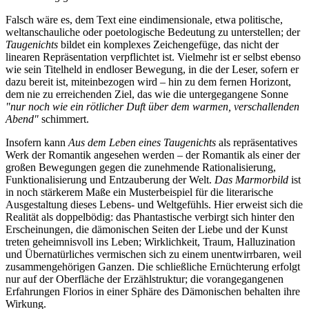
Falsch wäre es, dem Text eine eindimensionale, etwa politische,
weltanschauliche oder poetologische Bedeutung zu unterstellen; der
Taugenichts
bildet ein komplexes Zeichengefüge, das nicht der
linearen Repräsentation verpflichtet ist. Vielmehr ist er selbst ebenso
wie sein Titelheld in endloser Bewegung, in die der Leser, sofern er
dazu bereit ist, miteinbezogen wird – hin zu dem fernen Horizont,
dem nie zu erreichenden Ziel, das wie die untergegangene Sonne
"nur noch wie ein rötlicher Duft über dem warmen, verschallenden
Abend"
schimmert.
Insofern kann
Aus dem Leben eines Taugenichts
als repräsentatives
Werk der Romantik angesehen werden – der Romantik als einer der
großen Bewegungen gegen die zunehmende Rationalisierung,
Funktionalisierung und Entzauberung der Welt.
Das Marmorbild
ist
in noch stärkerem Maße ein Musterbeispiel für die literarische
Ausgestaltung dieses Lebens- und Weltgefühls. Hier erweist sich die
Realität als doppelbödig: das Phantastische verbirgt sich hinter den
Erscheinungen, die dämonischen Seiten der Liebe und der Kunst
treten geheimnisvoll ins Leben; Wirklichkeit, Traum, Halluzination
und Übernatürliches vermischen sich zu einem unentwirrbaren, weil
zusammengehörigen Ganzen. Die schließliche Ernüchterung erfolgt
nur auf der Oberfläche der Erzählstruktur; die vorangegangenen
Erfahrungen Florios in einer Sphäre des Dämonischen behalten ihre
Wirkung.