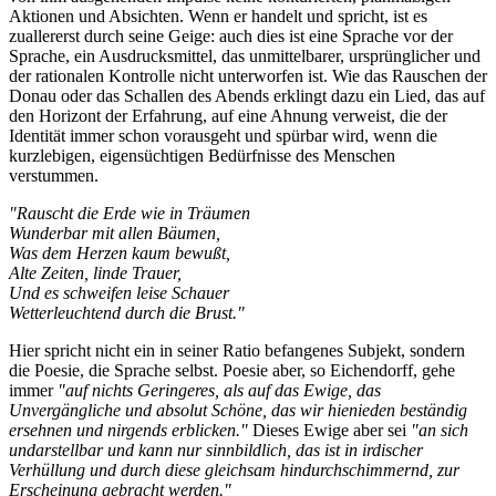
Aktionen und Absichten. Wenn er handelt und spricht, ist es
zuallererst durch seine Geige: auch dies ist eine Sprache vor der
Sprache, ein Ausdrucksmittel, das unmittelbarer, ursprünglicher und
der rationalen Kontrolle nicht unterworfen ist. Wie das Rauschen der
Donau oder das Schallen des Abends erklingt dazu ein Lied, das auf
den Horizont der Erfahrung, auf eine Ahnung verweist, die der
Identität immer schon vorausgeht und spürbar wird, wenn die
kurzlebigen, eigensüchtigen Bedürfnisse des Menschen
verstummen.
"Rauscht die Erde wie in Träumen
Wunderbar mit allen Bäumen,
Was dem Herzen kaum bewußt,
Alte Zeiten, linde Trauer,
Und es schweifen leise Schauer
Wetterleuchtend durch die Brust."
Hier spricht nicht ein in seiner Ratio befangenes Subjekt, sondern
die Poesie, die Sprache selbst. Poesie aber, so Eichendorff, gehe
immer
"auf nichts Geringeres, als auf das Ewige, das
Unvergängliche und absolut Schöne, das wir hienieden beständig
ersehnen und nirgends erblicken."
Dieses Ewige aber sei
"an sich
undarstellbar und kann nur sinnbildlich, das ist in irdischer
Verhüllung und durch diese gleichsam hindurchschimmernd, zur
Erscheinung gebracht werden."