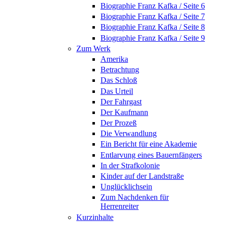
Biographie Franz Kafka / Seite 6
Biographie Franz Kafka / Seite 7
Biographie Franz Kafka / Seite 8
Biographie Franz Kafka / Seite 9
Zum Werk
Amerika
Betrachtung
Das Schloß
Das Urteil
Der Fahrgast
Der Kaufmann
Der Prozeß
Die Verwandlung
Ein Bericht für eine Akademie
Entlarvung eines Bauernfängers
In der Strafkolonie
Kinder auf der Landstraße
Unglücklichsein
Zum Nachdenken für
Herrenreiter
Kurzinhalte