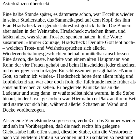
Asterkränzen überdeckt.
Eine halbe Stunde später, es dämmerte schon, war Eccelius wieder
in seiner Studierstube, das Sammetkäpsel auf dem Kopf, das ihm
Frau Hradscheck vor gerade Jahresfrist gestickt hatte. Die Bauern
aber saßen in der Weinstube, Hradscheck zwischen ihnen, und
faßten alles, was sie an Trost zu spenden hatten, in die Worte
zusammen: »Immer Courage, Hradscheck! Der alte Gott lebt noch«
– welchen Trost- und Weisheitssprüchen sich allerlei
Wiederverheiratungsgeschichten beinah unmittelbar anschlossen.
Eine davon, die beste, handelte von einem alten Hauptmann von
Rohr, der vier Frauen gehabt und beim Hinscheiden jeder einzelnen
mit einer gewissen trotzigen Entschlossenheit gesagt hatte: »Nimmt
Gott, so nehm ich wieder.« Hradscheck hörte dem allem ruhig und
kopfnickend zu, war aber doch froh, die Tafelrunde heute früher als
sonst aufbrechen zu sehen. Er begleitete Kunicke bis an die
Ladentür und stieg dann, er wußte selbst nicht warum, in die Stube
hinauf, in der Ursel gestorben war. Hier nahm er Platz an ihrem Bett
und starrte vor sich hin, während allerlei Schatten an Wand und
Decke vorüberzogen.
Als er eine Viertelstunde so gesessen, verließ er das Zimmer wieder
und sah im Vorübergehen, daß die nach rechts hin gelegene
Giebelstube halb offen stand, dieselbe Stube, drin die Verstorbene
nach vollendetem Umbau zu wohnen und zu schlafen so bestimmt