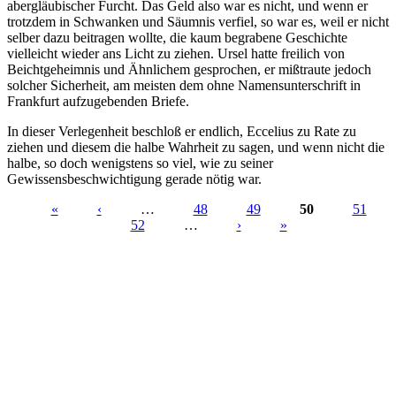
abergläubischer Furcht. Das Geld also war es nicht, und wenn er
trotzdem in Schwanken und Säumnis verfiel, so war es, weil er nicht
selber dazu beitragen wollte, die kaum begrabene Geschichte
vielleicht wieder ans Licht zu ziehen. Ursel hatte freilich von
Beichtgeheimnis und Ähnlichem gesprochen, er mißtraute jedoch
solcher Sicherheit, am meisten dem ohne Namensunterschrift in
Frankfurt aufzugebenden Briefe.
In dieser Verlegenheit beschloß er endlich, Eccelius zu Rate zu
ziehen und diesem die halbe Wahrheit zu sagen, und wenn nicht die
halbe, so doch wenigstens so viel, wie zu seiner
Gewissensbeschwichtigung gerade nötig war.
«
‹
…
48
49
50
51
52
…
›
»
Seiten