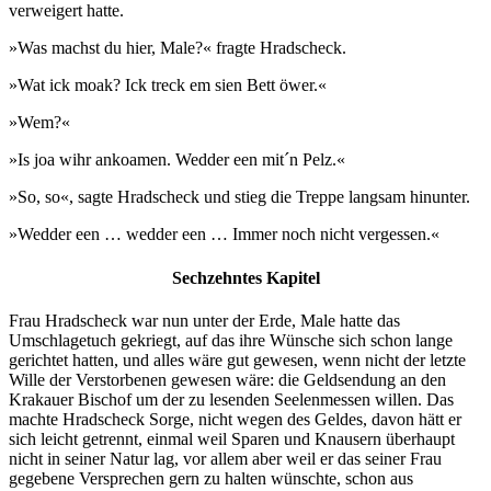
verweigert hatte.
»Was machst du hier, Male?« fragte Hradscheck.
»Wat ick moak? Ick treck em sien Bett öwer.«
»Wem?«
»Is joa wihr ankoamen. Wedder een mit´n Pelz.«
»So, so«, sagte Hradscheck und stieg die Treppe langsam hinunter.
»Wedder een … wedder een … Immer noch nicht vergessen.«
Sechzehntes Kapitel
Frau Hradscheck war nun unter der Erde, Male hatte das
Umschlagetuch gekriegt, auf das ihre Wünsche sich schon lange
gerichtet hatten, und alles wäre gut gewesen, wenn nicht der letzte
Wille der Verstorbenen gewesen wäre: die Geldsendung an den
Krakauer Bischof um der zu lesenden Seelenmessen willen. Das
machte Hradscheck Sorge, nicht wegen des Geldes, davon hätt er
sich leicht getrennt, einmal weil Sparen und Knausern überhaupt
nicht in seiner Natur lag, vor allem aber weil er das seiner Frau
gegebene Versprechen gern zu halten wünschte, schon aus