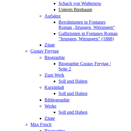
Schach von Wuthenow
Unterm Birnbaum
Aufsätze
Berolinismen in Fontanes
Roman „Irrungen, Wirrungen“
Gallizismen in Fontanes Roman
"Irrungen, Wirrungen" (1888)
Zitate
Gustav Freytag
Biographie
Biographie Gustav Freytag /
Seite 2
Zum Werk
Soll und Haben
Kurzinhalt
Soll und Haben
Bibliographie
Werke
Soll und Haben
Zitate
Max Frisch
Biographie