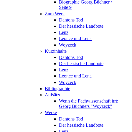
Biographie Georg Büchner /
Seite 9
Zum Werk
Dantons Tod
Der hessische Landbote
Lenz
Leonce und Lena
Woyzeck
Kurzinhalte
Dantons Tod
Der hessische Landbote
Lenz
Leonce und Lena
Woyzeck
Bibliographie
Aufsätze
Wenn die Fachwissenschaft irrt:
Georg Büchners "Woyzeck"
Werke
Dantons Tod
Der hessische Landbote
Lenz