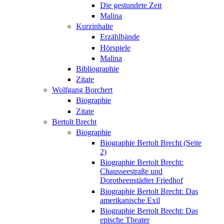
Die gestundete Zeit
Malina
Kurzinhalte
Erzählbände
Hörspiele
Malina
Bibliographie
Zitate
Wolfgang Borchert
Biographie
Zitate
Bertolt Brecht
Biographie
Biographie Bertolt Brecht (Seite
2)
Biographie Bertolt Brecht:
Chausseestraße und
Dorotheenstädter Friedhof
Biographie Bertolt Brecht: Das
amerikanische Exil
Biographie Bertolt Brecht: Das
epische Theater