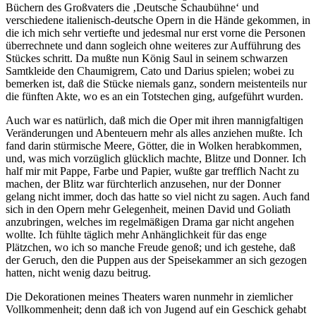
Büchern des Großvaters die ‚Deutsche Schaubühne‘ und
verschiedene italienisch-deutsche Opern in die Hände gekommen, in
die ich mich sehr vertiefte und jedesmal nur erst vorne die Personen
überrechnete und dann sogleich ohne weiteres zur Aufführung des
Stückes schritt. Da mußte nun König Saul in seinem schwarzen
Samtkleide den Chaumigrem, Cato und Darius spielen; wobei zu
bemerken ist, daß die Stücke niemals ganz, sondern meistenteils nur
die fünften Akte, wo es an ein Totstechen ging, aufgeführt wurden.
Auch war es natürlich, daß mich die Oper mit ihren mannigfaltigen
Veränderungen und Abenteuern mehr als alles anziehen mußte. Ich
fand darin stürmische Meere, Götter, die in Wolken herabkommen,
und, was mich vorzüglich glücklich machte, Blitze und Donner. Ich
half mir mit Pappe, Farbe und Papier, wußte gar trefflich Nacht zu
machen, der Blitz war fürchterlich anzusehen, nur der Donner
gelang nicht immer, doch das hatte so viel nicht zu sagen. Auch fand
sich in den Opern mehr Gelegenheit, meinen David und Goliath
anzubringen, welches im regelmäßigen Drama gar nicht angehen
wollte. Ich fühlte täglich mehr Anhänglichkeit für das enge
Plätzchen, wo ich so manche Freude genoß; und ich gestehe, daß
der Geruch, den die Puppen aus der Speisekammer an sich gezogen
hatten, nicht wenig dazu beitrug.
Die Dekorationen meines Theaters waren nunmehr in ziemlicher
Vollkommenheit; denn daß ich von Jugend auf ein Geschick gehabt