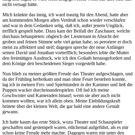
nicht versagt hätte.
Mich kränkte das innig, ich ward traurig für den Abend, hatte aber
am kommenden Morgen allen Verdruß schon wieder verschlafen
und war in dem Gedanken selig, daß ich, außer jenem Unglück,
trefflich gespielt habe. Dazu kam der Beifall der Zuschauer, welche
durchaus behaupteten: obgleich der Lieutenant in Absicht der
groben und feinen Stimme sehr viel getan habe, so peroriere er doch
meist zu affektiert und steif; dagegen spreche der neue Anfänger
seinen David und Jonathan vortrefflich; besonders lobte die Mutter
den freimütigen Ausdruck, wie ich den Goliath herausgefordert und
dem Könige den bescheidenen Sieger vorgestellt habe.
Nun blieb zu meiner größten Freude das Theater aufgeschlagen, und
da der Frühling herbeikam und man ohne Feuer bestehen konnte,
lag ich in meinen Frei- und Spielstunden in der Kammer und ließ die
Puppen wacker durcheinanderspielen. Oft lud ich meine
Geschwister und Kameraden hinauf; wenn sie aber auch nicht
kommen wollten, war ich allein oben. Meine Einbildungskraft
brütete über der kleinen Welt, die gar bald eine andere Gestalt
gewann.
Ich hatte kaum das erste Stück, wozu Theater und Schauspieler
geschaffen und gestempelt waren, etlichemal aufgeführt, als es mir
schon keine Freude mehr machte. Dagegen waren mir unter den