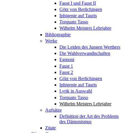
Faust I und Faust II
Götz von Berlichingen
Iphigenie auf Tauris
Torquato Tasso
Wilhelm Meisters Lehrjahre
Bibliographie
Werke
Die Leiden des Jungen Werthers
Die Wahlverwandtschaften
Egmont
Faust 1
Faust 2
Götz von Berlichingen
Iphigenie auf Tauris
Lyrik in Auswahl
Torquato Tasso
Wilhelm Meisters Lehrjahre
Aufsätze
Definition der Art des Problems
des Dämonismus
Zitate