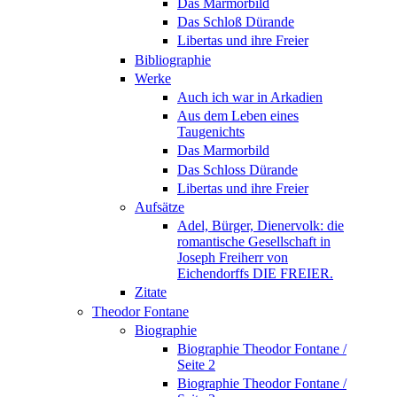
Das Marmorbild
Das Schloß Dürande
Libertas und ihre Freier
Bibliographie
Werke
Auch ich war in Arkadien
Aus dem Leben eines
Taugenichts
Das Marmorbild
Das Schloss Dürande
Libertas und ihre Freier
Aufsätze
Adel, Bürger, Dienervolk: die
romantische Gesellschaft in
Joseph Freiherr von
Eichendorffs DIE FREIER.
Zitate
Theodor Fontane
Biographie
Biographie Theodor Fontane /
Seite 2
Biographie Theodor Fontane /