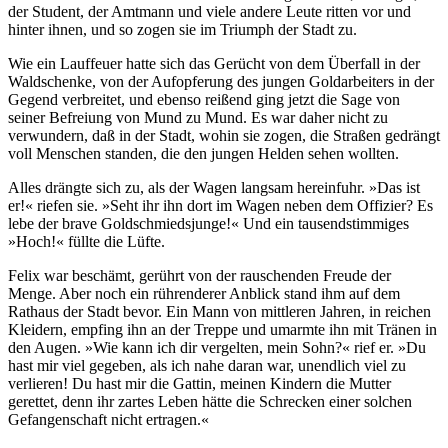
der Student, der Amtmann und viele andere Leute ritten vor und
hinter ihnen, und so zogen sie im Triumph der Stadt zu.
Wie ein Lauffeuer hatte sich das Gerücht von dem Überfall in der
Waldschenke, von der Aufopferung des jungen Goldarbeiters in der
Gegend verbreitet, und ebenso reißend ging jetzt die Sage von
seiner Befreiung von Mund zu Mund. Es war daher nicht zu
verwundern, daß in der Stadt, wohin sie zogen, die Straßen gedrängt
voll Menschen standen, die den jungen Helden sehen wollten.
Alles drängte sich zu, als der Wagen langsam hereinfuhr. »Das ist
er!« riefen sie. »Seht ihr ihn dort im Wagen neben dem Offizier? Es
lebe der brave Goldschmiedsjunge!« Und ein tausendstimmiges
»Hoch!« füllte die Lüfte.
Felix war beschämt, gerührt von der rauschenden Freude der
Menge. Aber noch ein rührenderer Anblick stand ihm auf dem
Rathaus der Stadt bevor. Ein Mann von mittleren Jahren, in reichen
Kleidern, empfing ihn an der Treppe und umarmte ihn mit Tränen in
den Augen. »Wie kann ich dir vergelten, mein Sohn?« rief er. »Du
hast mir viel gegeben, als ich nahe daran war, unendlich viel zu
verlieren! Du hast mir die Gattin, meinen Kindern die Mutter
gerettet, denn ihr zartes Leben hätte die Schrecken einer solchen
Gefangenschaft nicht ertragen.«