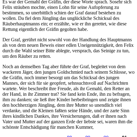
Es war der Gemahl der Gräfin, der diese Worte sprach. Sosehr sich
Felix sträuben mochte, einen Lohn für seine Aufopferung zu
bestimmen, so unerbittlich schien der Graf darauf bestehen zu
wollen. Da fiel dem Jüngling das unglückliche Schicksal des
Räuberhauptmanns ein; er erzählte, wie er ihn gerettet, wie diese
Rettung eigentlich der Gräfin gegolten habe.
Der Graf, gerührt nicht sowohl von der Handlung des Hauptmanns
als von dem neuen Beweis einer edlen Uneigennützigkeit, den Felix
durch die Wahl seiner Bitte ablegte, versprach, das Seinige zu tun,
um den Räuber zu retten.
Noch an demselben Tag aber führte der Graf, begleitet von dem
wackeren Jäger, den jungen Goldschmied nach seinem Schlosse, wo
die Gräfin, noch immer besorgt um das Schicksal des jungen
Mannes, der sich für sie geopfert, sehnsuchtsvoll auf Nachrichten
wartete. Wer beschreibt ihre Freude, als ihr Gemahl, den Retter an
der Hand, in ihr Zimmer trat? Sie fand kein Ende, ihn zu befragen,
ihm zu danken; sie ließ ihre Kinder herbeibringen und zeigte ihnen
den hochherzigen Jüngling, dem ihre Mutter so unendlich viel
verdanke, und die Kleinen faßten seine Hände, und der zarte Sinn
ihres kindlichen Dankes, ihre Versicherungen, daß er ihnen nach
Vater und Mutter auf der ganzen Erde der liebste sei, waren ihm die
schönste Entschädigung für manchen Kummer,