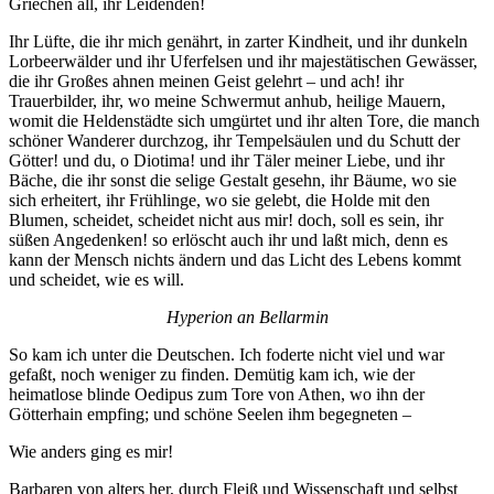
Griechen all, ihr Lei­denden!
Ihr Lüfte, die ihr mich genährt, in zarter Kind­heit, und ihr dunkeln
Lorbeerwälder und ihr Ufer­felsen und ihr majestätischen Gewässer,
die ihr Gro­ßes ahnen meinen Geist gelehrt – und ach! ihr
Trauerbilder, ihr, wo meine Schwermut anhub, hei­lige Mauern,
womit die Heldenstädte sich umgürtet und ihr alten Tore, die manch
schöner Wanderer durchzog, ihr Tempelsäulen und du Schutt der
Göt­ter! und du, o Diotima! und ihr Täler meiner Liebe, und ihr
Bäche, die ihr sonst die selige Gestalt ge­sehn, ihr Bäume, wo sie
sich erheitert, ihr Frühlin­ge, wo sie gelebt, die Holde mit den
Blumen, schei­det, scheidet nicht aus mir! doch, soll es sein, ihr
süßen Angedenken! so erlöscht auch ihr und laßt mich, denn es
kann der Mensch nichts ändern und das Licht des Lebens kommt
und scheidet, wie es will.
Hyperion an Bellarmin
So kam ich unter die Deutschen. Ich foderte nicht viel und war
gefaßt, noch weniger zu finden. Demü­tig kam ich, wie der
heimatlose blinde Oedipus zum Tore von Athen, wo ihn der
Götterhain empfing; und schöne Seelen ihm begegneten –
Wie anders ging es mir!
Barbaren von alters her, durch Fleiß und Wissen­schaft und selbst