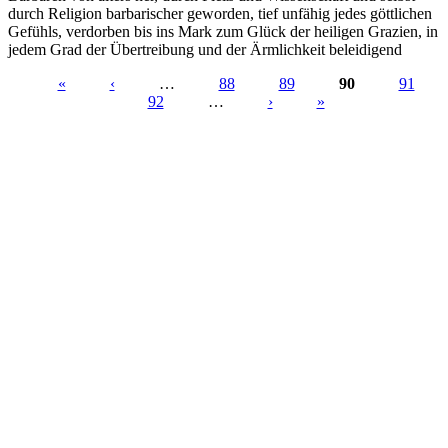
durch Religion barbarischer gewor­den, tief unfähig jedes göttlichen
Gefühls, verdorben bis ins Mark zum Glück der heiligen Grazien, in
jedem Grad der Übertreibung und der Ärmlichkeit beleidigend
«
‹
…
88
89
90
91
92
…
›
»
Seiten