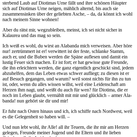
sterbend Laub auf Diotimas Urne fällt und ihre schönen Häupter
sich auf Diotimas Urne neigen, mählich alternd, bis auch sie
zusammensinken über der geliebten Asche, – da, da könnt ich wohl
nach meinem Sinne wohnen!
Aber du rätst mir, wegzubleiben, meinst, ich sei nicht sicher in
Kalaurea und das mag so sein.
Ich weiß es wohl, du wirst an Alabanda mich ver­weisen. Aber höre
nur! zertrümmert ist er! verwit­tert ist der feste, schlanke Stamm,
auch er, und die Buben werden die Späne auflesen und damit ein
lustig Feuer sich machen. Er ist fort; er hat gewisse gute Freunde,
die ihn erleichtern werden, die ganz eigentlich geschickt sind, jedem
abzuhelfen, dem das Leben etwas schwer aufliegt; zu diesen ist er
auf Besuch gegangen, und warum? weil sonst nichts für ihn zu tun
ist, oder, wenn du alles wissen willst, weil eine Leidenschaft am
Herzen ihm nagt, und weißt du auch für wen? für Diotima, die er
noch im Leben glaubt, vermählt mit mir und glücklich – armer Ala­
banda! nun gehört sie dir und mir!
Er fuhr nach Osten hinaus und ich, ich schiffe nach Nordwest, weil
es die Gelegenheit so haben will. –
Und nun lebt wohl, ihr Alle! all ihr Teuern, die ihr mir am Herzen
gelegen, Freunde meiner Jugend und ihr Eltern und ihr lieben