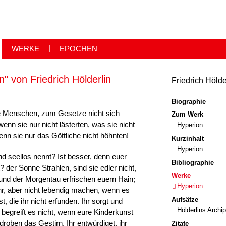
WERKE
EPOCHEN
 von Friedrich Hölderlin
Friedrich Hölde
Biographie
e Menschen, zum Ge­setze nicht sich
Zum Werk
enn sie nur nicht lästerten, was sie nicht
Hyperion
nn sie nur das Göttliche nicht höhnten! –
Kurzinhalt
Hyperion
und seellos nennt? Ist besser, denn euer
Bibliographie
t? der Sonne Strahlen, sind sie edler nicht,
Werke
 und der Morgentau erfrischen euern Hain;
Hyperion
hr, aber nicht leben­dig machen, wenn es
Aufsätze
st, die ihr nicht erfunden. Ihr sorgt und
Hölderlins Archi
 begreift es nicht, wenn eure Kinderkunst
droben das Gestirn. Ihr entwürdi­get, ihr
Zitate