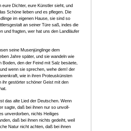
eure Dich­ter, eure Künstler sieht, und
 das Schöne lieben und es pflegen. Die
mdlinge im eigenen Hause, sie sind so
ttlersgestalt an seiner Türe saß, indes die
n und fragten, wer hat uns den Landläufer
chsen seine Musenjünglinge dem
ieben Jahre später, und sie wandeln wie
 ein Boden, den der Feind mit Salz besäete,
; und wenn sie sprechen, wehe dem! der
tanenkraft, wie in ihren Proteuskünsten
 ihr gestörter schöner Geist mit den
hat.
ist das alte Lied der Deutschen. Wenn
r sagte, daß bei ihnen nur so unvoll­
es unverdorben, nichts Heiliges
den, daß bei ihnen nichts gedeiht, weil
iche Natur nicht ach­ten, daß bei ihnen