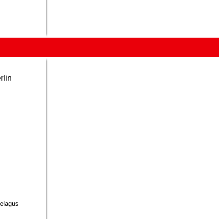
rlin
pelagus