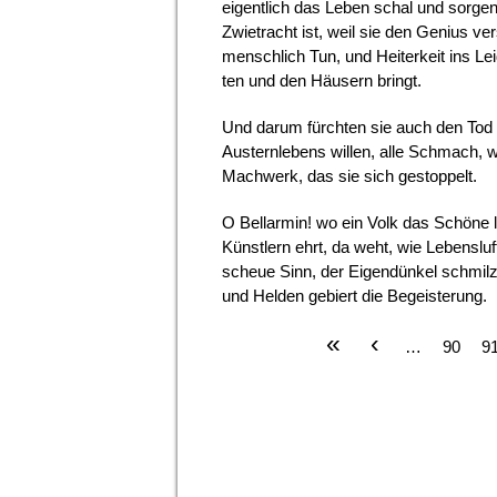
eigentlich das Leben schal und sorge
Zwietracht ist, weil sie den Genius ve
menschlich Tun, und Heiter­keit ins L
ten und den Häusern bringt.
Und darum fürchten sie auch den Tod 
Austernlebens willen, alle Schmach, we
Machwerk, das sie sich gestoppelt.
O Bellarmin! wo ein Volk das Schöne l
Künstlern ehrt, da weht, wie Lebensluft
scheue Sinn, der Eigendünkel schmilz
und Helden gebiert die Begeisterung.
«
‹
SEITEN
…
90
9