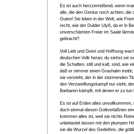
Es ist auch herzzerreißend, wenn man 
alle, die den Genius noch achten, die
Guten! Sie leben in der Welt, wie Fre
recht, wie der Dulder Ulyß, da er in Be
unverschämten Freier im Saale lärmte
gebracht?
Voll Lieb und Geist und Hoffnung wa
deutschen Volk heran; du siehst sie s
die Schatten, still und kalt, sind, wie
daß er nimmer einen Grashalm treibt
sie versteht, der in der stürmenden Ti
den Verzweiflungs­kampf nur sieht, den
Barbaren kämpft, mit denen er zu tun 
Es ist auf Erden alles unvollkommen, 
doch einmal diesen Gott­verlaßnen eine
kommen alles ist, weil sie nichts Rein
unbetastet lassen mit den plumpen Hän
sie die Wurzel des Gedeihns, die göttl