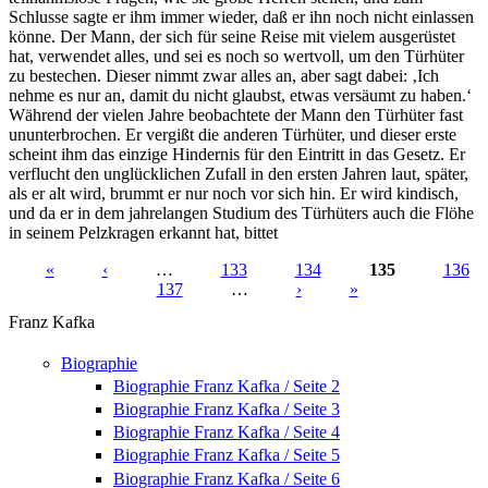
Schlusse sagte er ihm immer wieder, daß er ihn noch nicht einlassen
könne. Der Mann, der sich für seine Reise mit vielem ausgerüstet
hat, verwendet alles, und sei es noch so wertvoll, um den Türhüter
zu bestechen. Dieser nimmt zwar alles an, aber sagt dabei: ‚Ich
nehme es nur an, damit du nicht glaubst, etwas versäumt zu haben.‘
Während der vielen Jahre beobachtete der Mann den Türhüter fast
ununterbrochen. Er vergißt die anderen Türhüter, und dieser erste
scheint ihm das einzige Hindernis für den Eintritt in das Gesetz. Er
verflucht den unglücklichen Zufall in den ersten Jahren laut, später,
als er alt wird, brummt er nur noch vor sich hin. Er wird kindisch,
und da er in dem jahrelangen Studium des Türhüters auch die Flöhe
in seinem Pelzkragen erkannt hat, bittet
«
‹
…
133
134
135
136
137
…
›
»
Seiten
Franz Kafka
Biographie
Biographie Franz Kafka / Seite 2
Biographie Franz Kafka / Seite 3
Biographie Franz Kafka / Seite 4
Biographie Franz Kafka / Seite 5
Biographie Franz Kafka / Seite 6