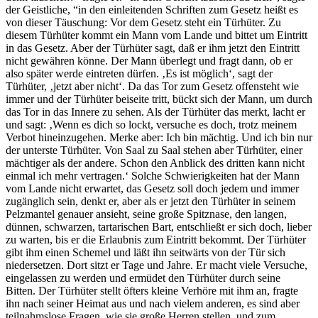
der Geistliche, “in den einleitenden Schriften zum Gesetz heißt es
von dieser Täuschung: Vor dem Gesetz steht ein Türhüter. Zu
diesem Türhüter kommt ein Mann vom Lande und bittet um Eintritt
in das Gesetz. Aber der Türhüter sagt, daß er ihm jetzt den Eintritt
nicht gewähren könne. Der Mann überlegt und fragt dann, ob er
also später werde eintreten dürfen. ‚Es ist möglich‘, sagt der
Türhüter, ‚jetzt aber nicht‘. Da das Tor zum Gesetz offensteht wie
immer und der Türhüter beiseite tritt, bückt sich der Mann, um durch
das Tor in das Innere zu sehen. Als der Türhüter das merkt, lacht er
und sagt: ‚Wenn es dich so lockt, versuche es doch, trotz meinem
Verbot hineinzugehen. Merke aber: Ich bin mächtig. Und ich bin nur
der unterste Türhüter. Von Saal zu Saal stehen aber Türhüter, einer
mächtiger als der andere. Schon den Anblick des dritten kann nicht
einmal ich mehr vertragen.‘ Solche Schwierigkeiten hat der Mann
vom Lande nicht erwartet, das Gesetz soll doch jedem und immer
zugänglich sein, denkt er, aber als er jetzt den Türhüter in seinem
Pelzmantel genauer ansieht, seine große Spitznase, den langen,
dünnen, schwarzen, tartarischen Bart, entschließt er sich doch, lieber
zu warten, bis er die Erlaubnis zum Eintritt bekommt. Der Türhüter
gibt ihm einen Schemel und läßt ihn seitwärts von der Tür sich
niedersetzen. Dort sitzt er Tage und Jahre. Er macht viele Versuche,
eingelassen zu werden und ermüdet den Türhüter durch seine
Bitten. Der Türhüter stellt öfters kleine Verhöre mit ihm an, fragte
ihn nach seiner Heimat aus und nach vielem anderen, es sind aber
teilnahmslose Fragen, wie sie große Herren stellen, und zum