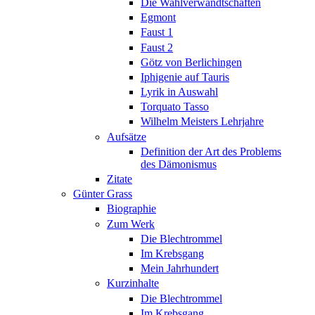
Die Wahlverwandtschaften
Egmont
Faust 1
Faust 2
Götz von Berlichingen
Iphigenie auf Tauris
Lyrik in Auswahl
Torquato Tasso
Wilhelm Meisters Lehrjahre
Aufsätze
Definition der Art des Problems
des Dämonismus
Zitate
Günter Grass
Biographie
Zum Werk
Die Blechtrommel
Im Krebsgang
Mein Jahrhundert
Kurzinhalte
Die Blechtrommel
Im Krebsgang