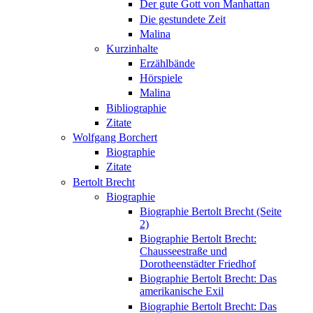
Der gute Gott von Manhattan
Die gestundete Zeit
Malina
Kurzinhalte
Erzählbände
Hörspiele
Malina
Bibliographie
Zitate
Wolfgang Borchert
Biographie
Zitate
Bertolt Brecht
Biographie
Biographie Bertolt Brecht (Seite
2)
Biographie Bertolt Brecht:
Chausseestraße und
Dorotheenstädter Friedhof
Biographie Bertolt Brecht: Das
amerikanische Exil
Biographie Bertolt Brecht: Das