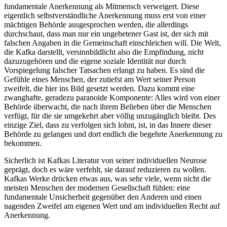
fundamentale Anerkennung als Mitmensch verweigert. Diese
eigentlich selbstverständliche Anerkennung muss erst von einer
mächtigen Behörde ausgesprochen werden, die allerdings
durchschaut, dass man nur ein ungebetener Gast ist, der sich mit
falschen Angaben in die Gemeinschaft einschleichen will. Die Welt,
die Kafka darstellt, versinnbildlicht also die Empfindung, nicht
dazuzugehören und die eigene soziale Identität nur durch
Vorspiegelung falscher Tatsachen erlangt zu haben. Es sind die
Gefühle eines Menschen, der zutiefst am Wert seiner Person
zweifelt, die hier ins Bild gesetzt werden. Dazu kommt eine
zwanghafte, geradezu paranoide Komponente: Alles wird von einer
Behörde überwacht, die nach ihrem Belieben über die Menschen
verfügt, für die sie umgekehrt aber völlig unzugänglich bleibt. Des
einzige Ziel, dass zu verfolgen sich lohnt, ist, in das Innere dieser
Behörde zu gelangen und dort endlich die begehrte Anerkennung zu
bekommen.
Sicherlich ist Kafkas Literatur von seiner individuellen Neurose
geprägt, doch es wäre verfehlt, sie darauf reduzieren zu wollen.
Kafkas Werke drücken etwas aus, was sehr viele, wenn nicht die
meisten Menschen der modernen Gesellschaft fühlen: eine
fundamentale Unsicherheit gegenüber den Anderen und einen
nagenden Zweifel am eigenen Wert und am individuellen Recht auf
Anerkennung.