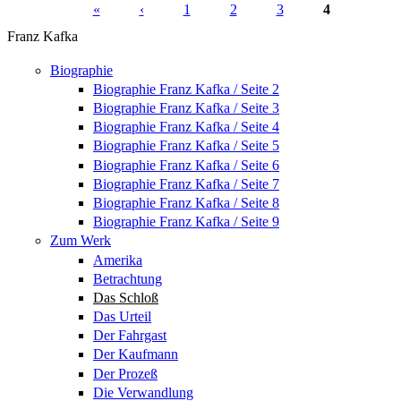
«
‹
1
2
3
4
Seiten
Franz Kafka
Biographie
Biographie Franz Kafka / Seite 2
Biographie Franz Kafka / Seite 3
Biographie Franz Kafka / Seite 4
Biographie Franz Kafka / Seite 5
Biographie Franz Kafka / Seite 6
Biographie Franz Kafka / Seite 7
Biographie Franz Kafka / Seite 8
Biographie Franz Kafka / Seite 9
Zum Werk
Amerika
Betrachtung
Das Schloß
Das Urteil
Der Fahrgast
Der Kaufmann
Der Prozeß
Die Verwandlung