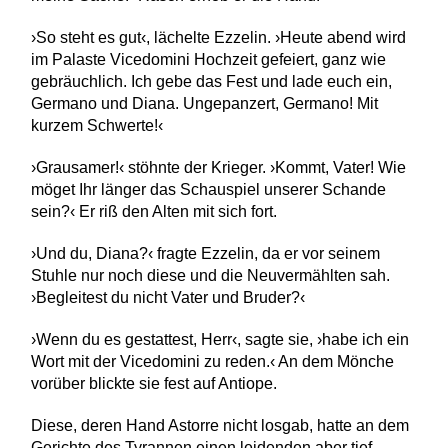
›So steht es gut‹, lächelte Ezzelin. ›Heute abend wird
im Palaste Vicedomini Hochzeit gefeiert, ganz wie
gebräuchlich. Ich gebe das Fest und lade euch ein,
Germano und Diana. Ungepanzert, Germano! Mit
kurzem Schwerte!‹
›Grausamer!‹ stöhnte der Krieger. ›Kommt, Vater! Wie
möget Ihr länger das Schauspiel unserer Schande
sein?‹ Er riß den Alten mit sich fort.
›Und du, Diana?‹ fragte Ezzelin, da er vor seinem
Stuhle nur noch diese und die Neuvermählten sah.
›Begleitest du nicht Vater und Bruder?‹
›Wenn du es gestattest, Herr‹, sagte sie, ›habe ich ein
Wort mit der Vicedomini zu reden.‹ An dem Mönche
vorüber blickte sie fest auf Antiope.
Diese, deren Hand Astorre nicht losgab, hatte an dem
Gerichte des Tyrannen einen leidenden aber tief