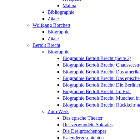
Malina
Bibliographie
Zitate
Wolfgang Borchert
Biographie
Zitate
Bertolt Brecht
Biographie
Biographie Bertolt Brecht (Seite 2)
Biographie Bertolt Brecht: Chausseest
Biographie Bertolt Brecht: Das amerik
Biographie Bertolt Brecht: Das epische
Biographie Bertolt Brecht: Die Berliner
Biographie Bertolt Brecht: Im Exil
Biographie Bertolt Brecht: München i
Biographie Bertolt Brecht: Rückkehr n
Zum Werk
Das epische Theater
Der verwundete Sokrates
Die Dreigroschenoper
Kalendergeschichten