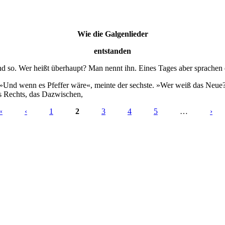
Wie die Galgenlieder
entstanden
 und so. Wer heißt überhaupt? Man nennt ihn. Eines Tages aber sprachen
 »Und wenn es Pfeffer wäre«, meinte der sechste. »Wer weiß das Neue?« 
as Rechts, das Dazwischen,
«
‹
1
2
3
4
5
…
›