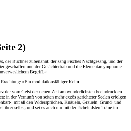
eite 2)
nes, der Büchner zubenannt: der sang Fisches Nachtgesang, und der
er geschaffen und der Geläch­tertrab und die Elementarsymphonie
 unverweslichem Begriff.«
d Erachtung: »Ein modulationsfähiger Keim.
rz der vom Geist der neuen Zeit am wunderlichsten beeindruckten
tz in der Vernunft von seiten mehr exzös gerichteter Seelen erfolgen
enbart‹, mit all den Wi­dersprüchen, Knäueln, Gräueln, Grund- und
 ihrer selbst, und sei es auch nur mit der lächelndsten Träne im