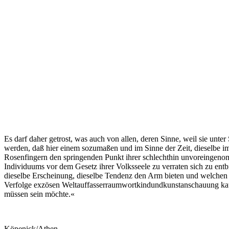
Es darf daher getrost, was auch von allen, deren Sinne, weil sie unter 
werden, daß hier einem sozumaßen und im Sinne der Zeit, dieselbe im
Rosenfin­gern den springenden Punkt ihrer schlechthin unvor­ein­ge­n
Individuums vor dem Gesetz ihrer Volksseele zu verraten sich zu ent
dieselbe Er­schei­nung, dieselbe Tendenz den Arm bieten und wel­chen 
Verfolge exzö­sen Welt­auf­fas­ser­raum­wort­kind­und­kunst­an­schau
müssen sein möchte.«
Köpenick/Athen