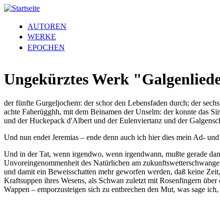
AUTOREN
WERKE
EPOCHEN
Ungekürztes Werk "Galgenlieder
der fünfte Gur­geljochem: der schor den Lebensfaden durch; der sech
achte Fahe­rügghh, mit dem Beinamen der Unselm: der konnte das Si
und der Hucke­pack d'Albert und der Eulenvier­tanz und der Galgen­s
Und nun endet Jeremias – ende denn auch ich hier dies mein Ad- und
Und in der Tat, wenn irgendwo, wenn irgendwann, mußte gerade damal
Un­vor­ein­ge­nom­menheit des Natürlichen am zukunfts­wetterschwanger
und damit ein Beweisschatten mehr geworfen werden, daß keine Zeit, s
Kraftsup­pen ihres Wesens, als Schwan zuletzt mit Rosenfin­gern über 
Wappen – em­por­zu­stei­gen sich zu entbrechen den Mut, was sage ich, 