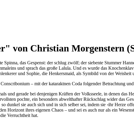
" von Christian Morgenstern (S
ste Spinna, das Gespenst: der schlug zwölf; der siebente Stummer Han
mmaleins und sprach das große Lalula. Und es wurde das Knochenklavi
chlenkerer und Sophie, die Henkersmaid, als Symbild von der Weisheit
 Conscribonium – mit der kata­raktnen Coda folgender Betrachtung un
s und gerade bei denjenigen Kräf­ten der Volksseele, in denen das He
vollsten pochte, ein besonders ab­welthafter Rückschlag wider das Gese
o dunkel sie auch sich und in sich selber sei, indem sie ›ihr Herze off
den Horizont ihres eigenen Chaos – und sei es auch nur als ein Wesenstel
die Verruchtheit hat.