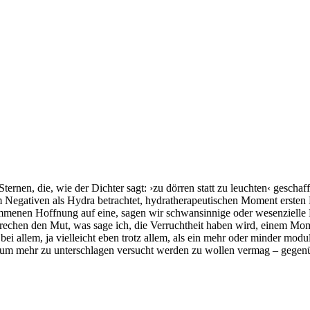
Sternen, die, wie der Dichter sagt: ›zu dörren statt zu leuchten‹ geschaf
 Negativen als Hydra betrachtet, hydra­therapeutischen Moment ersten 
om­me­nen Hoffnung auf eine, sagen wir schwansinnige oder wesenzielle E
brechen den Mut, was sage ich, die Verruchtheit haben wird, einem Mo
bei allem, ja vielleicht eben trotz allem, als ein mehr oder minder mo
­ung kaum mehr zu unterschlagen versucht werden zu wol­len vermag – ge