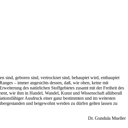
fen sind, geboren sind, vertrocknet sind, behauptet wird, enthauptet
Ranges – immer an­gesichts dessen, daß, wie oben, keine mit
rweiterung des natürlichen Stoffgebietes zusamt mit der Freiheit des
ment, wie ihm in Handel, Wandel, Kunst und Wissenschaft allüberall
dulationsfähiger Ausdruck einer ganz bestimmten und im weitesten
genübergestanden und beigewohnt werden zu dürfen gelten lassen zu
Dr. Gundula Mueller