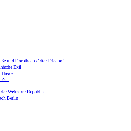
raße und Dorotheenstädter Friedhof
anische Exil
 Theater
 Zeit
n der Weimarer Republik
ach Berlin