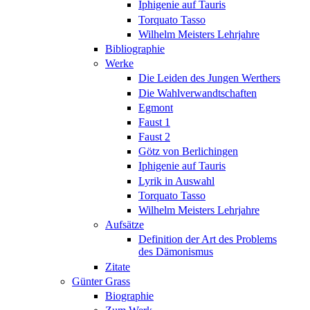
Iphigenie auf Tauris
Torquato Tasso
Wilhelm Meisters Lehrjahre
Bibliographie
Werke
Die Leiden des Jungen Werthers
Die Wahlverwandtschaften
Egmont
Faust 1
Faust 2
Götz von Berlichingen
Iphigenie auf Tauris
Lyrik in Auswahl
Torquato Tasso
Wilhelm Meisters Lehrjahre
Aufsätze
Definition der Art des Problems
des Dämonismus
Zitate
Günter Grass
Biographie