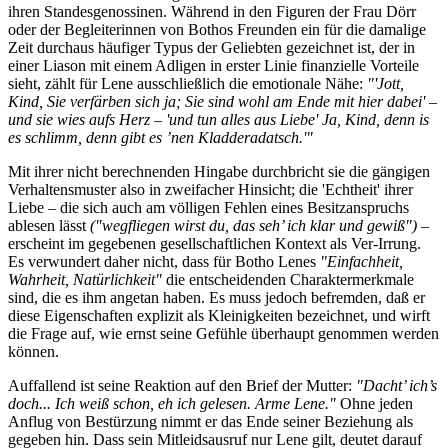
ihren Standesgenossinen. Während in den Figuren der Frau Dörr
oder der Begleiterinnen von Bothos Freunden ein für die damalige
Zeit durchaus häufiger Typus der Geliebten gezeichnet ist, der in
einer Liason mit einem Adligen in erster Linie finanzielle Vorteile
sieht, zählt für Lene ausschließlich die emotionale Nähe:
"'Jott,
Kind, Sie verfärben sich ja; Sie sind wohl am Ende mit hier dabei' –
und sie wies aufs Herz – 'und tun alles aus Liebe' Ja, Kind, denn is
es schlimm, denn gibt es ’nen Kladderadatsch.'"
Mit ihrer nicht berechnenden Hingabe durchbricht sie die gängigen
Verhaltensmuster also in zweifacher Hinsicht; die 'Echtheit' ihrer
Liebe – die sich auch am völligen Fehlen eines Besitzanspruchs
ablesen lässt
("wegfliegen wirst du, das seh’ ich klar und gewiß")
–
erscheint im gegebenen gesellschaftlichen Kontext als Ver-Irrung.
Es verwundert daher nicht, dass für Botho Lenes
"Einfachheit,
Wahrheit, Natürlichkeit"
die entscheidenden Charaktermerkmale
sind, die es ihm angetan haben. Es muss jedoch befremden, daß er
diese Eigenschaften explizit als Kleinigkeiten bezeichnet, und wirft
die Frage auf, wie ernst seine Gefühle überhaupt genommen werden
können.
Auffallend ist seine Reaktion auf den Brief der Mutter:
"Dacht’ ich’s
doch... Ich weiß schon, eh ich gelesen. Arme Lene."
Ohne jeden
Anflug von Bestürzung nimmt er das Ende seiner Beziehung als
gegeben hin. Dass sein Mitleidsausruf nur Lene gilt, deutet darauf