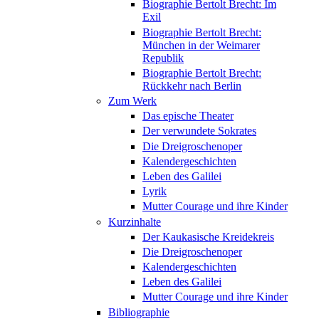
Biographie Bertolt Brecht: Im
Exil
Biographie Bertolt Brecht:
München in der Weimarer
Republik
Biographie Bertolt Brecht:
Rückkehr nach Berlin
Zum Werk
Das epische Theater
Der verwundete Sokrates
Die Dreigroschenoper
Kalendergeschichten
Leben des Galilei
Lyrik
Mutter Courage und ihre Kinder
Kurzinhalte
Der Kaukasische Kreidekreis
Die Dreigroschenoper
Kalendergeschichten
Leben des Galilei
Mutter Courage und ihre Kinder
Bibliographie