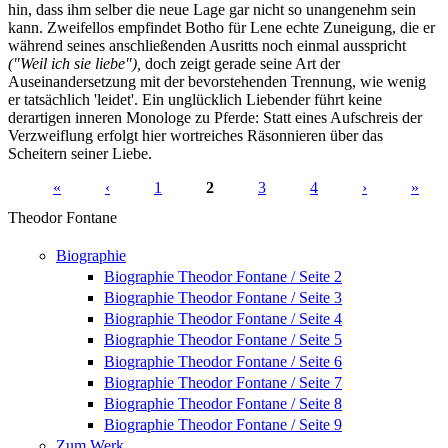
hin, dass ihm selber die neue Lage gar nicht so unangenehm sein
kann. Zweifellos empfindet Botho für Lene echte Zuneigung, die er
während seines anschließenden Ausritts noch einmal ausspricht
("Weil ich sie liebe"),
doch zeigt gerade seine Art der
Auseinandersetzung mit der bevorstehenden Trennung, wie wenig
er tatsächlich 'leidet'. Ein unglücklich Liebender führt keine
derartigen inneren Monologe zu Pferde: Statt eines Aufschreis der
Verzweiflung erfolgt hier wortreiches Räsonnieren über das
Scheitern seiner Liebe.
«
‹
1
2
3
4
›
»
Seiten
Theodor Fontane
Biographie
Biographie Theodor Fontane / Seite 2
Biographie Theodor Fontane / Seite 3
Biographie Theodor Fontane / Seite 4
Biographie Theodor Fontane / Seite 5
Biographie Theodor Fontane / Seite 6
Biographie Theodor Fontane / Seite 7
Biographie Theodor Fontane / Seite 8
Biographie Theodor Fontane / Seite 9
Zum Werk