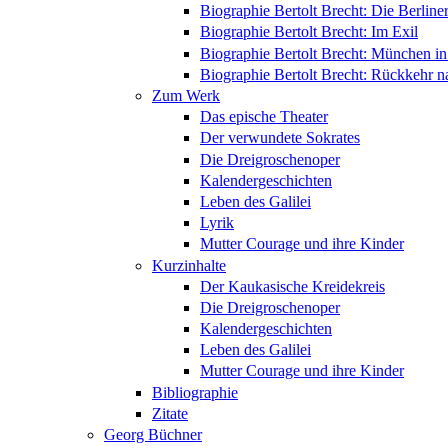
Biographie Bertolt Brecht: Die Berliner
Biographie Bertolt Brecht: Im Exil
Biographie Bertolt Brecht: München i
Biographie Bertolt Brecht: Rückkehr n
Zum Werk
Das epische Theater
Der verwundete Sokrates
Die Dreigroschenoper
Kalendergeschichten
Leben des Galilei
Lyrik
Mutter Courage und ihre Kinder
Kurzinhalte
Der Kaukasische Kreidekreis
Die Dreigroschenoper
Kalendergeschichten
Leben des Galilei
Mutter Courage und ihre Kinder
Bibliographie
Zitate
Georg Büchner