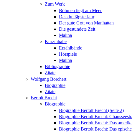
Zum Werk
Böhmen liegt am Meer
Das dreißigste Jahr
Der gute Gott von Manhattan
Die gestundete Zeit
Malina
Kurzinhalte
Erzählbände
Hörspiele
Malina
Bibliographie
Zitate
Wolfgang Borchert
Biographie
Zitate
Bertolt Brecht
Biographie
Biographie Bertolt Brecht (Seite 2)
Biographie Bertolt Brecht: Chausseest
Biographie Bertolt Brecht: Das amerik
Biographie Bertolt Brecht: Das epische