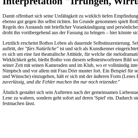
Interpretation "Irrungen, Wirr
Damit offenbart sich seine Unfähigkeit zu wirklich tiefen Empfindun
ebenso gut gegen ihn selbst richten. Im Grunde genommen spielt Botho d
Regeln des Anstands mit brieflicher Vorankündigung und persönliche
droht ihn vorübergehend aus der Fassung zu bringen – hier könnte sich
Letztlich erscheint Bothos Leben als dauernde Selbstinszenierung. Sei
auftritt, der
"fürs Natürliche"
ist und sich als Kunstkenner eingerichte
es sich um eine fast theatralische Attitüde, für welche die melodra
Wirklichkeit geht, bleibt Botho von diesem selbstentworfenen Bild weit
seiner Zeit mit seinen Kameraden und im Klub, wo er vollständig inte
Nimptsch und vor allem mit Frau Dörr munter fort. Ein Beispiel für s
und Wünsche) einzugehen, hält er sich mit der äußeren Form (Lenes 
zuverlässig, und die Fehler machen ihn nur noch reizender."
Ähnlich gestaltet sich sein Auftreten nach der gemeinsamen Liebesna
Lene zu wahren, sondern geht sofort auf deren 'Spiel' ein. Dadurch s
festmachen lässt.
Seiten