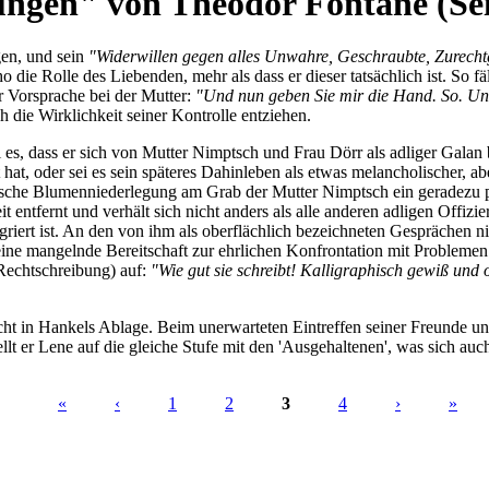
ungen" von Theodor Fontane (Sei
gen, und sein
"Widerwillen gegen alles Unwahre, Geschraubte, Zurech
ie Rolle des Liebenden, mehr als dass er dieser tatsächlich ist. So fäl
r Vorsprache bei der Mutter:
"Und nun geben Sie mir die Hand. So. Un
 die Wirklichkeit seiner Kontrolle entziehen.
 es, dass er sich von Mutter Nimptsch und Frau Dörr als adliger Galan b
t hat, oder sei es sein späteres Dahinleben als etwas melancholischer,
matische Blumenniederlegung am Grab der Mutter Nimptsch ein geradezu 
 entfernt und verhält sich nicht anders als alle anderen adligen Offizier
griert ist. An den von ihm als oberflächlich bezeichneten Gesprächen n
eine mangelnde Bereitschaft zur ehrlichen Konfrontation mit Problemen i
Rechtschreibung) auf:
"Wie gut sie schreibt! Kalligraphisch gewiß und or
cht in Hankels Ablage. Beim unerwarteten Eintreffen seiner Freunde un
tellt er Lene auf die gleiche Stufe mit den 'Ausgehaltenen', was sich a
«
‹
1
2
3
4
›
»