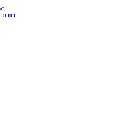
en“
" (1888)