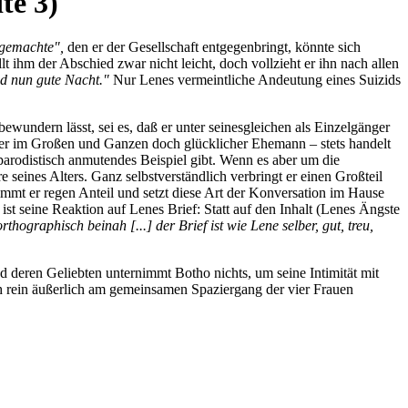
te 3)
tgemachte",
den er der Gesellschaft entgegenbringt, könnte sich
lt ihm der Abschied zwar nicht leicht, doch vollzieht er ihn nach allen
d nun gute Nacht."
Nur Lenes vermeintliche Andeutung eines Suizids
ewundern lässt, sei es, daß er unter seinesgleichen als Einzelgänger
 aber im Großen und Ganzen doch glücklicher Ehemann – stets handelt
parodistisch anmutendes Beispiel gibt. Wenn es aber um die
e seines Alters. Ganz selbstverständlich verbringt er einen Großteil
immt er regen Anteil und setzt diese Art der Konversation im Hause
st seine Reaktion auf Lenes Brief: Statt auf den Inhalt (Lenes Ängste
thographisch beinah [...] der Brief ist wie Lene selber, gut, treu,
d deren Geliebten unternimmt Botho nichts, um seine Intimität mit
uch rein äußerlich am gemeinsamen Spaziergang der vier Frauen