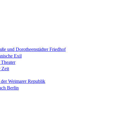
raße und Dorotheenstädter Friedhof
anische Exil
 Theater
 Zeit
n der Weimarer Republik
ach Berlin