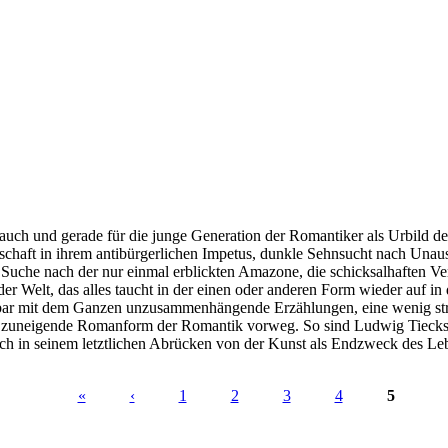
auch und gerade für die junge Generation der Romantiker als Urbild de
chaft in ihrem antibürgerlichen Impetus, dunkle Sehnsucht nach Unau
uche nach der nur einmal erblickten Amazone, die schicksalhaften Ve
in der Welt, das alles taucht in der einen oder anderen Form wieder au
cheinbar mit dem Ganzen unzusammenhängende Erzählungen, eine wenig s
en zuneigende Romanform der Romantik vorweg. So sind Ludwig Tieck
h in seinem letztlichen Abrücken von der Kunst als Endzweck des Lebe
«
‹
1
2
3
4
5