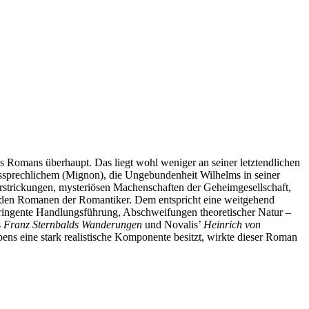
s Romans überhaupt. Das liegt wohl weniger an seiner letztendlichen
ssprechlichem (Mignon), die Ungebundenheit Wilhelms in seiner
rstrickungen, mysteriösen Machenschaften der Geheimgesellschaft,
f in den Romanen der Romantiker. Dem entspricht eine weitgehend
tringente Handlungsführung, Abschweifungen theoretischer Natur –
s
Franz Sternbalds Wanderungen
und Novalis’
Heinrich von
ns eine stark realistische Komponente besitzt, wirkte dieser Roman