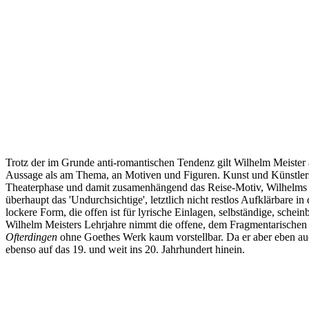
Trotz der im Grunde anti-romantischen Tendenz gilt Wilhelm Meister 
Aussage als am Thema, an Motiven und Figuren. Kunst und Künstlers
Theaterphase und damit zusamenhängend das Reise-Motiv, Wilhelms S
überhaupt das 'Undurchsichtige', letztlich nicht restlos Aufklärbare 
lockere Form, die offen ist für lyrische Einlagen, selbständige, s
Wilhelm Meisters Lehrjahre nimmt die offene, dem Fragmentarisch
Ofterdingen
ohne Goethes Werk kaum vorstellbar. Da er aber eben auc
ebenso auf das 19. und weit ins 20. Jahrhundert hinein.
Seiten