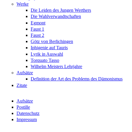
Werke
Die Leiden des Jungen Werthers
Die Wahlverwandtschaften
Egmont
Faust 1
Faust 2
Götz von Berlichingen
Iphigenie auf Tauris
Lyrik in Auswahl
Torquato Tasso
Wilhelm Meisters Lehrjahre
Aufsätze
Definition der Art des Problems des Dämonismus
Zitate
Aufsätze
Postille
Datenschutz
Impressum