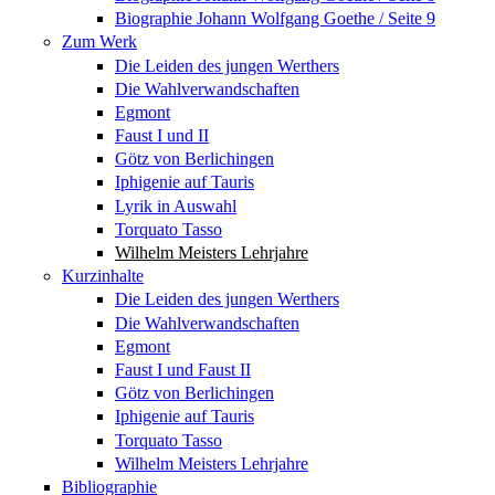
Biographie Johann Wolfgang Goethe / Seite 9
Zum Werk
Die Leiden des jungen Werthers
Die Wahlverwandschaften
Egmont
Faust I und II
Götz von Berlichingen
Iphigenie auf Tauris
Lyrik in Auswahl
Torquato Tasso
Wilhelm Meisters Lehrjahre
Kurzinhalte
Die Leiden des jungen Werthers
Die Wahlverwandschaften
Egmont
Faust I und Faust II
Götz von Berlichingen
Iphigenie auf Tauris
Torquato Tasso
Wilhelm Meisters Lehrjahre
Bibliographie