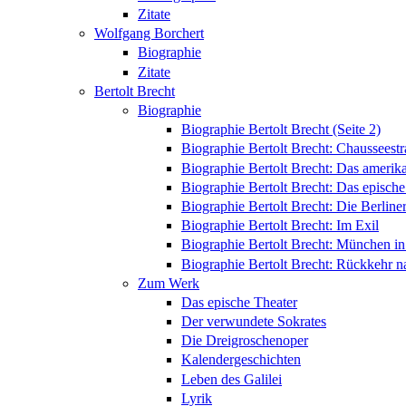
Zitate
Wolfgang Borchert
Biographie
Zitate
Bertolt Brecht
Biographie
Biographie Bertolt Brecht (Seite 2)
Biographie Bertolt Brecht: Chausseest
Biographie Bertolt Brecht: Das amerik
Biographie Bertolt Brecht: Das epische
Biographie Bertolt Brecht: Die Berliner
Biographie Bertolt Brecht: Im Exil
Biographie Bertolt Brecht: München i
Biographie Bertolt Brecht: Rückkehr n
Zum Werk
Das epische Theater
Der verwundete Sokrates
Die Dreigroschenoper
Kalendergeschichten
Leben des Galilei
Lyrik