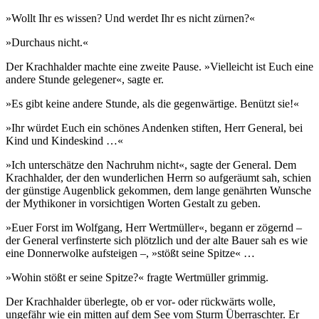
»Wollt Ihr es wissen? Und werdet Ihr es nicht zürnen?«
»Durchaus nicht.«
Der Krachhalder machte eine zweite Pause. »Vielleicht ist Euch eine
andere Stunde gelegener«, sagte er.
»Es gibt keine andere Stunde, als die gegenwärtige. Benützt sie!«
»Ihr würdet Euch ein schönes Andenken stiften, Herr General, bei
Kind und Kindeskind …«
»Ich unterschätze den Nachruhm nicht«, sagte der General. Dem
Krachhalder, der den wunderlichen Herrn so aufgeräumt sah, schien
der günstige Augenblick gekommen, dem lange genährten Wunsche
der Mythikoner in vorsichtigen Worten Gestalt zu geben.
»Euer Forst im Wolfgang, Herr Wertmüller«, begann er zögernd –
der General verfinsterte sich plötzlich und der alte Bauer sah es wie
eine Donnerwolke aufsteigen –, »stößt seine Spitze« …
»Wohin stößt er seine Spitze?« fragte Wertmüller grimmig.
Der Krachhalder überlegte, ob er vor- oder rückwärts wolle,
ungefähr wie ein mitten auf dem See vom Sturm Überraschter. Er