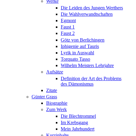
Werke
Die Leiden des Jungen Werthers
Die Wahlverwandtschaften
Egmont
Faust 1
Faust 2
Götz von Berlichingen
Iphigenie auf Tauris
Lyrik in Auswahl
Torquato Tasso
Wilhelm Meisters Lehrjahre
Aufsätze
Definition der Art des Problems
des Dämonismus
Zitate
Günter Grass
Biographie
Zum Werk
Die Blechtrommel
Im Krebsgang
Mein Jahrhundert
Kurzinhalte