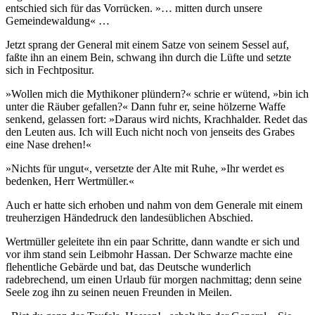
entschied sich für das Vorrücken. »… mitten durch unsere
Gemeindewaldung« …
Jetzt sprang der General mit einem Satze von seinem Sessel auf,
faßte ihn an einem Bein, schwang ihn durch die Lüfte und setzte
sich in Fechtpositur.
»Wollen mich die Mythikoner plündern?« schrie er wütend, »bin ich
unter die Räuber gefallen?« Dann fuhr er, seine hölzerne Waffe
senkend, gelassen fort: »Daraus wird nichts, Krachhalder. Redet das
den Leuten aus. Ich will Euch nicht noch von jenseits des Grabes
eine Nase drehen!«
»Nichts für ungut«, versetzte der Alte mit Ruhe, »Ihr werdet es
bedenken, Herr Wertmüller.«
Auch er hatte sich erhoben und nahm von dem Generale mit einem
treuherzigen Händedruck den landesüblichen Abschied.
Wertmüller geleitete ihn ein paar Schritte, dann wandte er sich und
vor ihm stand sein Leibmohr Hassan. Der Schwarze machte eine
flehentliche Gebärde und bat, das Deutsche wunderlich
radebrechend, um einen Urlaub für morgen nachmittag; denn seine
Seele zog ihn zu seinen neuen Freunden in Meilen.