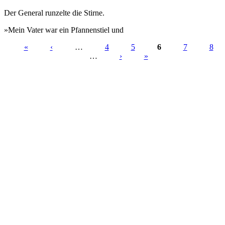
Der General runzelte die Stirne.
»Mein Vater war ein Pfannenstiel und
«
‹
…
4
5
6
7
8
…
›
»
Seiten