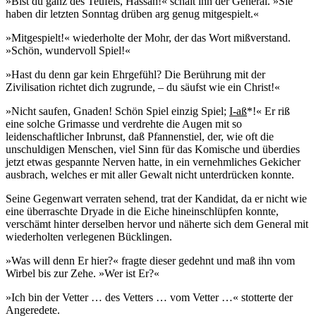
»Bist du ganz des Teufels, Hassan!« schalt ihn der General. »Sie
haben dir letzten Sonntag drüben arg genug mitgespielt.«
»Mitgespielt!« wiederholte der Mohr, der das Wort mißverstand.
»Schön, wundervoll Spiel!«
»Hast du denn gar kein Ehrgefühl? Die Berührung mit der
Zivilisation richtet dich zugrunde, – du säufst wie ein Christ!«
»Nicht saufen, Gnaden! Schön Spiel einzig Spiel;
I-aß
*!« Er riß
eine solche Grimasse und verdrehte die Augen mit so
leidenschaftlicher Inbrunst, daß Pfan­nenstiel, der, wie oft die
unschuldigen Menschen, viel Sinn für das Komische und überdies
jetzt etwas gespannte Nerven hatte, in ein vernehmliches Gekicher
ausbrach, welches er mit aller Gewalt nicht unterdrücken konnte.
Seine Gegenwart verraten sehend, trat der Kandidat, da er nicht wie
eine überraschte Dryade in die Eiche hineinschlüpfen konnte,
verschämt hinter derselben hervor und näherte sich dem General mit
wiederholten verlegenen Bücklingen.
»Was will denn Er hier?« fragte dieser gedehnt und maß ihn vom
Wirbel bis zur Zehe. »Wer ist Er?«
»Ich bin der Vetter … des Vetters … vom Vetter …« stotterte der
Angeredete.