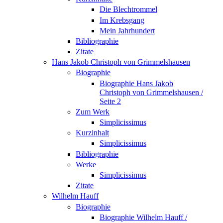
Die Blechtrommel
Im Krebsgang
Mein Jahrhundert
Bibliographie
Zitate
Hans Jakob Christoph von Grimmelshausen
Biographie
Biographie Hans Jakob
Christoph von Grimmelshausen /
Seite 2
Zum Werk
Simplicissimus
Kurzinhalt
Simplicissimus
Bibliographie
Werke
Simplicissimus
Zitate
Wilhelm Hauff
Biographie
Biographie Wilhelm Hauff /