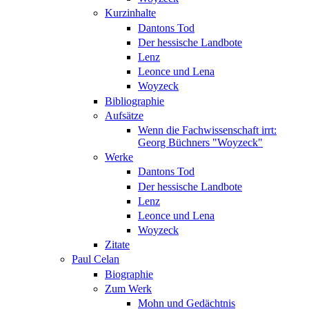
Kurzinhalte
Dantons Tod
Der hessische Landbote
Lenz
Leonce und Lena
Woyzeck
Bibliographie
Aufsätze
Wenn die Fachwissenschaft irrt:
Georg Büchners "Woyzeck"
Werke
Dantons Tod
Der hessische Landbote
Lenz
Leonce und Lena
Woyzeck
Zitate
Paul Celan
Biographie
Zum Werk
Mohn und Gedächtnis