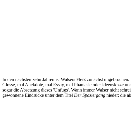
In den nächsten zehn Jahren ist Walsers Fleiß zunächst ungebrochen. Er
Glosse, mal Anekdote, mal Essay, mal Phantasie oder Ideenskizze und m
sogar die Absetzung dieses 'Unfugs'. Wann immer Walser nicht schreib
gewonnene Eindrücke unter dem Titel
Der Spaziergang
nieder; die a
Seiten