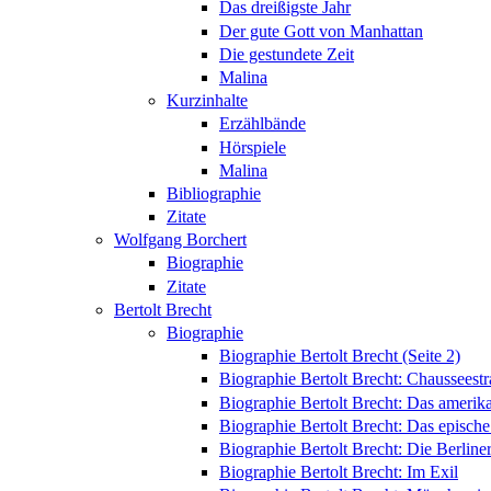
Das dreißigste Jahr
Der gute Gott von Manhattan
Die gestundete Zeit
Malina
Kurzinhalte
Erzählbände
Hörspiele
Malina
Bibliographie
Zitate
Wolfgang Borchert
Biographie
Zitate
Bertolt Brecht
Biographie
Biographie Bertolt Brecht (Seite 2)
Biographie Bertolt Brecht: Chausseest
Biographie Bertolt Brecht: Das amerik
Biographie Bertolt Brecht: Das epische
Biographie Bertolt Brecht: Die Berliner
Biographie Bertolt Brecht: Im Exil