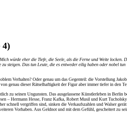
 4)
Mich würde eher die Tiefe, die Seele, als die Ferne und Weite locken.
 zu steigen. Das tun Leute, die es entweder eilig haben oder nobel tun 
blem Verhalten? Oder genau um das Gegenteil: die Vorstellung Jakobs, 
von genau dieser Rätselhaftigkeit der Figur aber immer tiefer in den T
 deutlich zu seinen Ungunsten. Das ausgelassene Künstlerleben in Be
riesen – Hermann Hesse, Franz Kafka, Robert Musil und Kurt Tucholsky
 schnell vergriffen sind, sinken die Verkaufszahlen und Walser gerät i
eiteren Vorhaben. Aus Geldnot und mit dem Gefühl, gescheitert zu sein