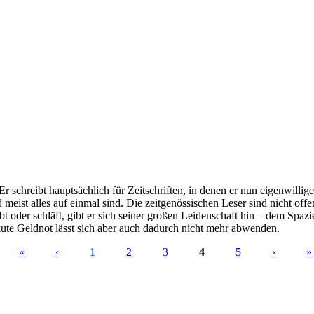
 schreibt hauptsächlich für Zeitschriften, in denen er nun eigenwillige 
eist alles auf einmal sind. Die zeitgenössischen Leser sind nicht offen
t oder schläft, gibt er sich seiner großen Leidenschaft hin – dem Spaz
kute Geldnot lässt sich aber auch dadurch nicht mehr abwenden.
«
‹
1
2
3
4
5
›
»