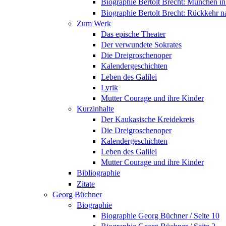
Biographie Bertolt Brecht: München i
Biographie Bertolt Brecht: Rückkehr n
Zum Werk
Das epische Theater
Der verwundete Sokrates
Die Dreigroschenoper
Kalendergeschichten
Leben des Galilei
Lyrik
Mutter Courage und ihre Kinder
Kurzinhalte
Der Kaukasische Kreidekreis
Die Dreigroschenoper
Kalendergeschichten
Leben des Galilei
Mutter Courage und ihre Kinder
Bibliographie
Zitate
Georg Büchner
Biographie
Biographie Georg Büchner / Seite 10