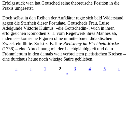
Erfolgsstück war, hat Gottsched seine theoretische Position in die
Praxis umgesetzt.
Doch selbst in den Reihen der Aufklärer regte sich bald Widerstand
gegen die Starrheit dieser Postulate. Gottscheds Frau, Luise
Adelgunde Viktorie Kulmus, »die Gottschedin«, wich in ihren
erfolgreichen Komödien z. T. vom Regelwerk ihres Mannes ab,
indem sie komische Figuren ohne unmittelbaren didaktischen
Zweck einführte. So ist z. B. ihre
Pietisterey im Fischbein-Rocke
(1736) – eine Abrechnung mit der Leichtgläubigkeit und dem
Frömmlertum in den damals weit verbreiteten pietistischen Kreisen –
eine durchaus heute noch witzige Satire geblieben.
«
‹
1
2
3
4
5
›
»
Seiten