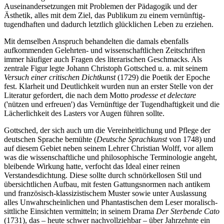
Auseinandersetzungen mit Problemen der Pädagogik und der
Ästhetik, alles mit dem Ziel, das Publikum zu einem vernünftig-
tugendhaften und dadurch letztlich glücklichen Leben zu erziehen.
Mit demselben Anspruch behandelten die damals ebenfalls
aufkommenden Gelehrten- und wissenschaftlichen Zeitschriften
immer häufiger auch Fragen des literarischen Geschmacks. Als
zentrale Figur legte Johann Christoph Gottsched u. a. mit seinem
Versuch einer critischen Dichtkunst
(1729) die Poetik der Epoche
fest. Klarheit und Deutlichkeit wurden nun an erster Stelle von der
Literatur gefordert, die nach dem Motto
prodesse et delectare
('nützen und erfreuen') das Vernünftige der Tugendhaftigkeit und die
Lächerlichkeit des Lasters vor Augen führen sollte.
Gottsched, der sich auch um die Vereinheitlichung und Pflege der
deutschen Sprache bemühte (
Deutsche Sprachkunst
von 1748) und
auf diesem Gebiet neben seinem Lehrer Christian Wolff, vor allem
was die wissenschaftliche und philosophische Terminologie angeht,
bleibende Wirkung hatte, verfocht das Ideal einer reinen
Verstandesdichtung. Diese sollte durch schnörkellosen Stil und
übersichtlichen Aufbau, mit festen Gattungsnormen nach antikem
und französisch-klassizistischem Muster sowie unter Auslassung
alles Unwahrscheinlichen und Phantastischen dem Leser moralisch-
sittliche Einsichten vermitteln; in seinem Drama
Der Sterbende Cato
(1731), das – heute schwer nachvollziehbar – über Jahrzehnte ein