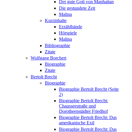
Der gute Gott von Manhattan
Die gestundete Zeit
Malina
Kurzinhalte
Erzählbände
Hörspiele
Malina
Bibliographie
Zitate
Wolfgang Borchert
Biographie
Zitate
Bertolt Brecht
Biographie
Biographie Bertolt Brecht (Seite
2)
Biographie Bertolt Brecht:
Chausseestraße und
Dorotheenstädter Friedhof
Biographie Bertolt Brecht: Das
amerikanische Exil
Biographie Bertolt Brecht: Das