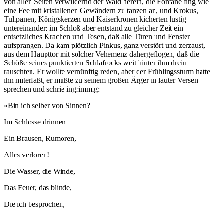
von allen Seiten verwildernd der Wald herein, die Fontäne fing wie
eine Fee mit kristallenen Gewändern zu tanzen an, und Krokus,
Tulipanen, Königskerzen und Kaiserkronen kicherten lustig
untereinander; im Schloß aber entstand zu gleicher Zeit ein
entsetzliches Krachen und Tosen, daß alle Türen und Fenster
aufsprangen. Da kam plötzlich Pinkus, ganz verstört und zerzaust,
aus dem Haupttor mit solcher Vehemenz dahergeflogen, daß die
Schöße seines punktierten Schlafrocks weit hinter ihm drein
rauschten. Er wollte vernünftig reden, aber der Frühlingssturm hatte
ihn miterfaßt, er mußte zu seinem großen Ärger in lauter Versen
sprechen und schrie ingrimmig:
»Bin ich selber von Sinnen?
Im Schlosse drinnen
Ein Brausen, Rumoren,
Alles verloren!
Die Wasser, die Winde,
Das Feuer, das blinde,
Die ich besprochen,