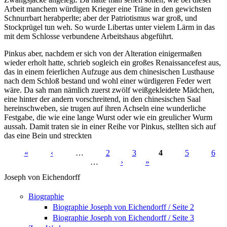
Arbeit manchem würdigen Krieger eine Träne in den gewichsten
Schnurrbart herabperlte; aber der Patriotismus war groß, und
Stockprügel tun weh. So wurde Libertas unter vielem Lärm in das
mit dem Schlosse verbundene Arbeitshaus abgeführt.
Pinkus aber, nachdem er sich von der Alteration einigermaßen
wieder erholt hatte, schrieb sogleich ein großes Renaissancefest aus,
das in einem feierlichen Aufzuge aus dem chinesischen Lusthause
nach dem Schloß bestand und wohl einer würdigeren Feder wert
wäre. Da sah man nämlich zuerst zwölf weißgekleidete Mädchen,
eine hinter der andern vorschreitend, in den chinesischen Saal
hereinschweben, sie trugen auf ihren Achseln eine wunderliche
Festgabe, die wie eine lange Wurst oder wie ein greulicher Wurm
aussah. Damit traten sie in einer Reihe vor Pinkus, stellten sich auf
das eine Bein und streckten
«
‹
…
2
3
4
5
6
…
›
»
Seiten
Joseph von Eichendorff
Biographie
Biographie Joseph von Eichendorff / Seite 2
Biographie Joseph von Eichendorff / Seite 3