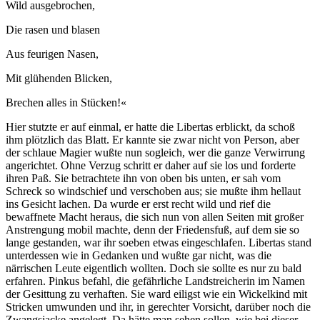
Wild ausgebrochen,
Die rasen und blasen
Aus feurigen Nasen,
Mit glühenden Blicken,
Brechen alles in Stücken!«
Hier stutzte er auf einmal, er hatte die Libertas erblickt, da schoß
ihm plötzlich das Blatt. Er kannte sie zwar nicht von Person, aber
der schlaue Magier wußte nun sogleich, wer die ganze Verwirrung
angerichtet. Ohne Verzug schritt er daher auf sie los und forderte
ihren Paß. Sie betrachtete ihn von oben bis unten, er sah vom
Schreck so windschief und verschoben aus; sie mußte ihm hellaut
ins Gesicht lachen. Da wurde er erst recht wild und rief die
bewaffnete Macht heraus, die sich nun von allen Seiten mit großer
Anstrengung mobil machte, denn der Friedensfuß, auf dem sie so
lange gestanden, war ihr soeben etwas eingeschlafen. Libertas stand
unterdessen wie in Gedanken und wußte gar nicht, was die
närrischen Leute eigentlich wollten. Doch sie sollte es nur zu bald
erfahren. Pinkus befahl, die gefährliche Landstreicherin im Namen
der Gesittung zu verhaften. Sie ward eiligst wie ein Wickelkind mit
Stricken umwunden und ihr, in gerechter Vorsicht, darüber noch die
Zwangsjacke angelegt. Da hätte man sehen sollen, wie bei dieser