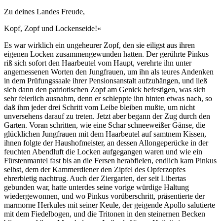
Zu deines Landes Freude,
Kopf, Zopf und Lockenseide!«
Es war wirklich ein ungeheurer Zopf, den sie eiligst aus ihren
eigenen Locken zusammengewunden hatten. Der gerührte Pinkus
riß sich sofort den Haarbeutel vom Haupt, verehrte ihn unter
angemessenen Worten den Jungfrauen, um ihn als teures Andenken
in dem Prüfungssaale ihrer Pensionsanstalt aufzuhängen, und ließ
sich dann den patriotischen Zopf am Genick befestigen, was sich
sehr feierlich ausnahm, denn er schleppte ihn hinten etwas nach, so
daß ihm jeder drei Schritt vom Leibe bleiben mußte, um nicht
unversehens darauf zu treten. Jetzt aber begann der Zug durch den
Garten. Voran schritten, wie eine Schar schneeweißer Gänse, die
glücklichen Jungfrauen mit dem Haarbeutel auf samtnem Kissen,
ihnen folgte der Haushofmeister, an dessen Allongeperücke in der
feuchten Abendluft die Locken aufgegangen waren und wie ein
Fürstenmantel fast bis an die Fersen herabfielen, endlich kam Pinkus
selbst, dem der Kammerdiener den Zipfel des Opferzopfes
ehrerbietig nachtrug. Auch der Ziergarten, der seit Libertas
gebunden war, hatte unterdes seine vorige würdige Haltung
wiedergewonnen, und wo Pinkus vorüberschritt, präsentierte der
marmorne Herkules mit seiner Keule, der geigende Apollo salutierte
mit dem Fiedelbogen, und die Tritonen in den steinernen Becken