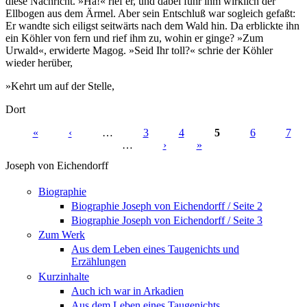
diese Nachricht. »Ha!« rief er, und dabei fuhr ihm wirklich der
Ellbogen aus dem Ärmel. Aber sein Entschluß war sogleich gefaßt:
Er wandte sich eiligst seitwärts nach dem Wald hin. Da erblickte ihn
ein Köhler von fern und rief ihm zu, wohin er ginge? »Zum
Urwald«, erwiderte Magog. »Seid Ihr toll?« schrie der Köhler
wieder herüber,
»Kehrt um auf der Stelle,
Dort
«
‹
…
3
4
5
6
7
…
›
»
Seiten
Joseph von Eichendorff
Biographie
Biographie Joseph von Eichendorff / Seite 2
Biographie Joseph von Eichendorff / Seite 3
Zum Werk
Aus dem Leben eines Taugenichts und
Erzählungen
Kurzinhalte
Auch ich war in Arkadien
Aus dem Leben eines Taugenichts