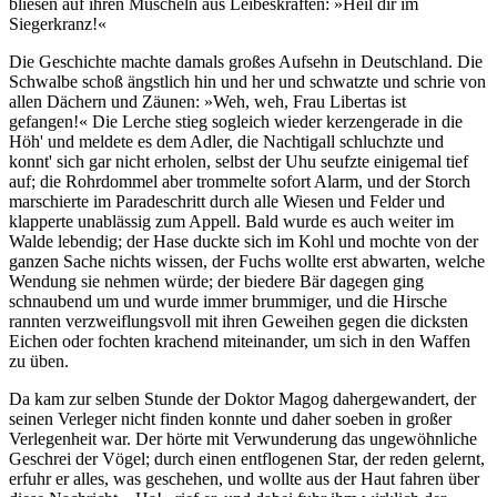
bliesen auf ihren Muscheln aus Leibeskräften: »Heil dir im
Siegerkranz!«
Die Geschichte machte damals großes Aufsehn in Deutschland. Die
Schwalbe schoß ängstlich hin und her und schwatzte und schrie von
allen Dächern und Zäunen: »Weh, weh, Frau Libertas ist
gefangen!« Die Lerche stieg sogleich wieder kerzengerade in die
Höh' und meldete es dem Adler, die Nachtigall schluchzte und
konnt' sich gar nicht erholen, selbst der Uhu seufzte einigemal tief
auf; die Rohrdommel aber trommelte sofort Alarm, und der Storch
marschierte im Paradeschritt durch alle Wiesen und Felder und
klapperte unablässig zum Appell. Bald wurde es auch weiter im
Walde lebendig; der Hase duckte sich im Kohl und mochte von der
ganzen Sache nichts wissen, der Fuchs wollte erst abwarten, welche
Wendung sie nehmen würde; der biedere Bär dagegen ging
schnaubend um und wurde immer brummiger, und die Hirsche
rannten verzweiflungsvoll mit ihren Geweihen gegen die dicksten
Eichen oder fochten krachend miteinander, um sich in den Waffen
zu üben.
Da kam zur selben Stunde der Doktor Magog dahergewandert, der
seinen Verleger nicht finden konnte und daher soeben in großer
Verlegenheit war. Der hörte mit Verwunderung das ungewöhnliche
Geschrei der Vögel; durch einen entflogenen Star, der reden gelernt,
erfuhr er alles, was geschehen, und wollte aus der Haut fahren über