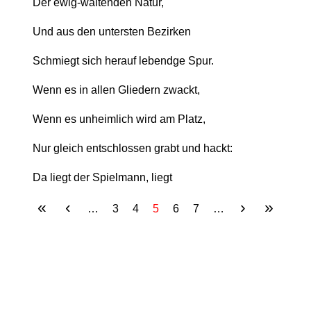
Der ewig-waltenden Natur,
Und aus den untersten Bezirken
Schmiegt sich herauf lebendge Spur.
Wenn es in allen Gliedern zwackt,
Wenn es unheimlich wird am Platz,
Nur gleich entschlossen grabt und hackt:
Da liegt der Spielmann, liegt
«
‹
›
»
SEITEN
…
3
4
5
6
7
…