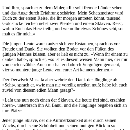
Und Ihr«, sprach er zu dem Maler, »Ihr sollt fremde Länder sehen
und das Auge durch Erfahrung schärfen. Mein Schatzmeister wird
Euch zu der ersten Reise, die Ihr morgen antreten könnt, tausend
Goldstücke reichen nebst zwei Pferden und einem Sklaven. Reist,
wohin Euch das Herz treibt, und wenn Ihr etwas Schönes seht, so
malt es für mich.«
Die jungen Leute waren außer sich vor Erstaunen, sprachlos vor
Freude und Dank. Sie wollten den Boden vor den Füßen des
gütigen Mannes küssen, aber er ließ es nicht zu. »Wenn ihr einem zu
danken habt«, sprach er, »so ist es diesem weisen Mann hier, der mir
von euch erzählte. Auch mir hat er dadurch Vergnügen gemacht,
vier so muntere junge Leute von eurer Art kennenzulernen.«
Der Derwisch Mustafa aber wehrte den Dank der Jünglinge ab.
»Seht«, sprach er, »wie man nie voreilig urteilen muß; habe ich euch
zuviel von diesem edlen Mann gesagt?«
»Laßt uns nun noch einen der Sklaven, die heute frei sind, erzählen
hören«, unterbrach ihn Ali Banu, und die Jünglinge begaben sich an
ihre Plätze.
Jener junge Sklave, der die Aufmerksamkeit aller durch seinen
Wuchs, durch seine Schönheit und seinen mutigen Blick in so