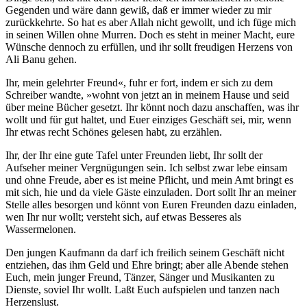
Gegenden und wäre dann gewiß, daß er immer wieder zu mir
zurückkehrte. So hat es aber Allah nicht gewollt, und ich füge mich
in seinen Willen ohne Murren. Doch es steht in meiner Macht, eure
Wünsche dennoch zu erfüllen, und ihr sollt freudigen Herzens von
Ali Banu gehen.
Ihr, mein gelehrter Freund«, fuhr er fort, indem er sich zu dem
Schreiber wandte, »wohnt von jetzt an in meinem Hause und seid
über meine Bücher gesetzt. Ihr könnt noch dazu anschaffen, was ihr
wollt und für gut haltet, und Euer einziges Geschäft sei, mir, wenn
Ihr etwas recht Schönes gelesen habt, zu erzählen.
Ihr, der Ihr eine gute Tafel unter Freunden liebt, Ihr sollt der
Aufseher meiner Vergnügungen sein. Ich selbst zwar lebe einsam
und ohne Freude, aber es ist meine Pflicht, und mein Amt bringt es
mit sich, hie und da viele Gäste einzuladen. Dort sollt Ihr an meiner
Stelle alles besorgen und könnt von Euren Freunden dazu einladen,
wen Ihr nur wollt; versteht sich, auf etwas Besseres als
Wassermelonen.
Den jungen Kaufmann da darf ich freilich seinem Geschäft nicht
entziehen, das ihm Geld und Ehre bringt; aber alle Abende stehen
Euch, mein junger Freund, Tänzer, Sänger und Musikanten zu
Dienste, soviel Ihr wollt. Laßt Euch aufspielen und tanzen nach
Herzenslust.