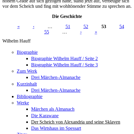
hohem Grade auf sich gezogen hatte, stand jetzt auf, verbeugte sich
vor dem Scheich und fing mit wohltönender Stimme zu sprechen an.
Die Geschichte
«
‹
…
51
52
53
54
55
…
›
»
Seiten
Wilhelm Hauff
Biographie
Biographie Wilhelm Hauff / Seite 2
Biographie Wilhelm Hauff / Seite 3
Zum Werk
Drei Märchen-Almanache
Kurzinhalt
Drei Märchen-Almanache
Bibliographie
Werke
Märchen als Almanach
Die Karawane
Der Scheich von Alexandria und seine Sklaven
Das Wirtshaus im Spessart