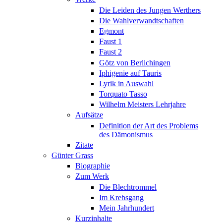
Die Leiden des Jungen Werthers
Die Wahlverwandtschaften
Egmont
Faust 1
Faust 2
Götz von Berlichingen
Iphigenie auf Tauris
Lyrik in Auswahl
Torquato Tasso
Wilhelm Meisters Lehrjahre
Aufsätze
Definition der Art des Problems
des Dämonismus
Zitate
Günter Grass
Biographie
Zum Werk
Die Blechtrommel
Im Krebsgang
Mein Jahrhundert
Kurzinhalte