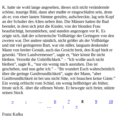
K. hatte sie wohl lange angesehen, dieses sich nicht verändernde
schöne, traurige Bild, dann aber mußte er eingeschlafen sein, denn
als er, von einer lauten Stimme gerufen, aufschreckte, lag sein Kopf
an der Schulter des Alten neben ihm. Die Männer hatten ihr Bad
beendet, in dem sich jetzt die Kinder, von der blonden Frau
beaufsichtigt, herumtrieben, und standen angezogen vor K. Es
zeigte sich, daß der schreierische Vollbärtige der Geringere von den
zweien war. Der andere nämlich, nicht größer als der Vollbärtige
und mit viel geringerem Bart, war ein stiller, langsam denkender
Mann von breiter Gestalt, auch das Gesicht breit, den Kopf hielt er
gesenkt. “Herr Landvermesser”, sagte er, “hier könnt Ihr nicht
bleiben. Verzeiht die Unhöflichkeit.” – “Ich wollte auch nicht
bleiben”, sagte K., “nur ein wenig mich ausruhen. Das ist
geschehen, und nun gehe ich.” – “Ihr wundert Euch wahrscheinlich
über die geringe Gastfreundlichkeit”, sagte der Mann, “aber
Gastfreundlichkeit ist bei uns nicht Sitte, wir brauchen keine Gäste.”
Ein wenig erfrischt vom Schlaf, ein wenig hellhöriger als früher,
freute sich K. über die offenen Worte. Er bewegte sich freier, stützte
seinen Stock
«
‹
…
6
7
8
9
10
…
›
»
Seiten
Franz Kafka