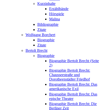
Kurzinhalte
Erzählbände
Hörspiele
Malina
Bibliographie
Zitate
Wolfgang Borchert
Biographie
Zitate
Bertolt Brecht
Biographie
Biographie Bertolt Brecht (Seite
2)
Biographie Bertolt Brecht:
Chausseestraße und
Dorotheenstädter Friedhof
Biographie Bertolt Brecht: Das
amerikanische Exil
Biographie Bertolt Brecht: Das
epische Theater
Biographie Bertolt Brecht: Die
Berliner Zeit