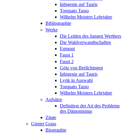
Iphigenie auf Tauris
Torquato Tasso
Wilhelm Meisters Lehrjahre
Bibliographie
Werke
Die Leiden des Jungen Werthers
Die Wahlverwandtschaften
Egmont
Faust 1
Faust 2
Götz von Berlichingen
Iphigenie auf Tauris
Lyrik in Auswahl
Torquato Tasso
Wilhelm Meisters Lehrjahre
Aufsätze
Definition der Art des Problems
des Dämonismus
Zitate
Günter Grass
Biographie