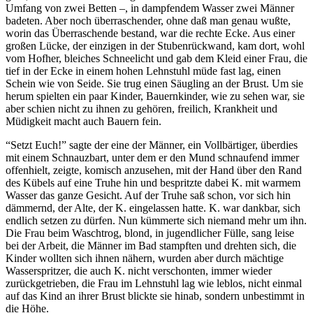
Umfang von zwei Betten –, in dampfendem Wasser zwei Männer
badeten. Aber noch überraschender, ohne daß man genau wußte,
worin das Überraschende bestand, war die rechte Ecke. Aus einer
großen Lücke, der einzigen in der Stubenrückwand, kam dort, wohl
vom Hofher, bleiches Schneelicht und gab dem Kleid einer Frau, die
tief in der Ecke in einem hohen Lehnstuhl müde fast lag, einen
Schein wie von Seide. Sie trug einen Säugling an der Brust. Um sie
herum spielten ein paar Kinder, Bauernkinder, wie zu sehen war, sie
aber schien nicht zu ihnen zu gehören, freilich, Krankheit und
Müdigkeit macht auch Bauern fein.
“Setzt Euch!” sagte der eine der Männer, ein Vollbärtiger, überdies
mit einem Schnauzbart, unter dem er den Mund schnaufend immer
offenhielt, zeigte, komisch anzusehen, mit der Hand über den Rand
des Kübels auf eine Truhe hin und bespritzte dabei K. mit warmem
Wasser das ganze Gesicht. Auf der Truhe saß schon, vor sich hin
dämmernd, der Alte, der K. eingelassen hatte. K. war dankbar, sich
endlich setzen zu dürfen. Nun kümmerte sich niemand mehr um ihn.
Die Frau beim Waschtrog, blond, in jugendlicher Fülle, sang leise
bei der Arbeit, die Männer im Bad stampften und drehten sich, die
Kinder wollten sich ihnen nähern, wurden aber durch mächtige
Wasserspritzer, die auch K. nicht verschonten, immer wieder
zurückgetrieben, die Frau im Lehnstuhl lag wie leblos, nicht einmal
auf das Kind an ihrer Brust blickte sie hinab, sondern unbestimmt in
die Höhe.