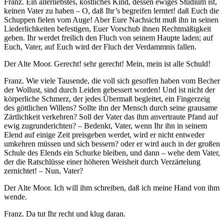
Franz. Ein allerliebstes, köstliches Kind, dessen ewiges Studium ist,
keinen Vater zu haben – O, daß Ihr’s begreifen lerntet! daß Euch die
Schuppen fielen vom Auge! Aber Eure Nachsicht muß ihn in seinen
Liederlichkeiten befestigen, Euer Vorschub ihnen Rechtmäßigkeit
geben. Ihr werdet freilich den Fluch von seinem Haupte laden; auf
Euch, Vater, auf Euch wird der Fluch der Verdammnis fallen.
Der Alte Moor. Gerecht! sehr gerecht! Mein, mein ist alle Schuld!
Franz. Wie viele Tausende, die voll sich gesoffen haben vom Becher
der Wollust, sind durch Leiden gebessert worden! Und ist nicht der
körperliche Schmerz, der jedes Übermaß begleitet, ein Fingerzeig
des göttlichen Willens? Sollte ihn der Mensch durch seine grausame
Zärtlichkeit verkehren? Soll der Vater das ihm anvertraute Pfand auf
ewig zugrunderichten? – Bedenkt, Vater, wenn Ihr ihn in seinem
Elend auf einige Zeit preisgeben werdet, wird er nicht entweder
umkehren müssen und sich bessern? oder er wird auch in der großen
Schule des Elends ein Schurke bleiben, und dann – wehe dem Vater,
der die Ratschlüsse einer höheren Weisheit durch Verzärtelung
zernichtet! – Nun, Vater?
Der Alte Moor. Ich will ihm schreiben, daß ich meine Hand von ihm
wende.
Franz. Da tut Ihr recht und klug daran.