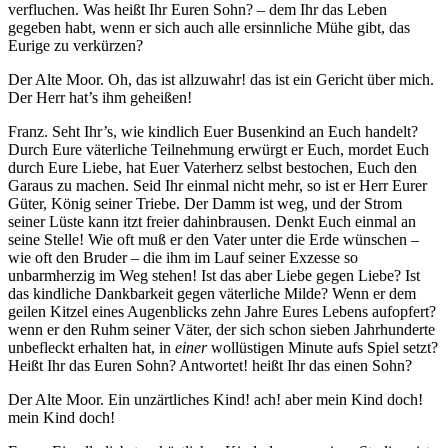
verfluchen. Was heißt Ihr Euren Sohn? – dem Ihr das Leben
gegeben habt, wenn er sich auch alle ersinnliche Mühe gibt, das
Eurige zu verkürzen?
Der Alte Moor. Oh, das ist allzuwahr! das ist ein Gericht über mich.
Der Herr hat’s ihm geheißen!
Franz. Seht Ihr’s, wie kindlich Euer Busenkind an Euch handelt?
Durch Eure väterliche Teilnehmung erwürgt er Euch, mordet Euch
durch Eure Liebe, hat Euer Vaterherz selbst bestochen, Euch den
Garaus zu machen. Seid Ihr einmal nicht mehr, so ist er Herr Eurer
Güter, König seiner Triebe. Der Damm ist weg, und der Strom
seiner Lüste kann itzt freier dahinbrausen. Denkt Euch einmal an
seine Stelle! Wie oft muß er den Vater unter die Erde wünschen –
wie oft den Bruder – die ihm im Lauf seiner Exzesse so
unbarmherzig im Weg stehen! Ist das aber Liebe gegen Liebe? Ist
das kindliche Dankbarkeit gegen väterliche Milde? Wenn er dem
geilen Kitzel eines Augenblicks zehn Jahre Eures Lebens aufopfert?
wenn er den Ruhm seiner Väter, der sich schon sieben Jahrhunderte
unbefleckt erhalten hat, in
einer
wollüstigen Minute aufs Spiel setzt?
Heißt Ihr das Euren Sohn? Antwortet! heißt Ihr das einen Sohn?
Der Alte Moor. Ein unzärtliches Kind! ach! aber mein Kind doch!
mein Kind doch!