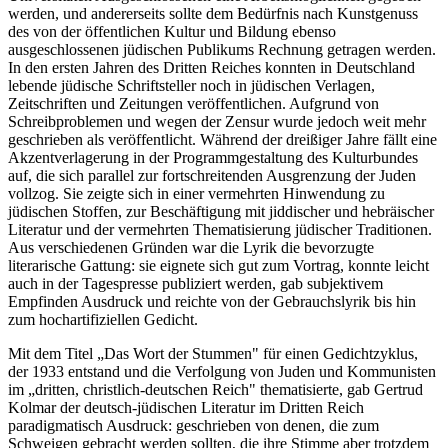
werden, und andererseits sollte dem Bedürfnis nach Kunstgenuss
des von der öffentlichen Kultur und Bildung ebenso
ausgeschlossenen jüdischen Publikums Rechnung getragen werden.
In den ersten Jahren des Dritten Reiches konnten in Deutschland
lebende jüdische Schriftsteller noch in jüdischen Verlagen,
Zeitschriften und Zeitungen veröffentlichen. Aufgrund von
Schreibproblemen und wegen der Zensur wurde jedoch weit mehr
geschrieben als veröffentlicht. Während der dreißiger Jahre fällt eine
Akzentverlagerung in der Programmgestaltung des Kulturbundes
auf, die sich parallel zur fortschreitenden Ausgrenzung der Juden
vollzog. Sie zeigte sich in einer vermehrten Hinwendung zu
jüdischen Stoffen, zur Beschäftigung mit jiddischer und hebräischer
Literatur und der vermehrten Thematisierung jüdischer Traditionen.
Aus verschiedenen Gründen war die Lyrik die bevorzugte
literarische Gattung: sie eignete sich gut zum Vortrag, konnte leicht
auch in der Tagespresse publiziert werden, gab subjektivem
Empfinden Ausdruck und reichte von der Gebrauchslyrik bis hin
zum hochartifiziellen Gedicht.
Mit dem Titel „Das Wort der Stummen" für einen Gedichtzyklus,
der 1933 entstand und die Verfolgung von Juden und Kommunisten
im „dritten, christlich-deutschen Reich" thematisierte, gab Gertrud
Kolmar der deutsch-jüdischen Literatur im Dritten Reich
paradigmatisch Ausdruck: geschrieben von denen, die zum
Schweigen gebracht werden sollten, die ihre Stimme aber trotzdem