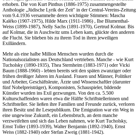
erhoben. Die von Kurt Pinthus (1886-1975) zusammengestellte
Anthologie „Jüdische Lyrik der Zeit" in der Central-Vereins-Zeitung
vom 9.4.1936 versammelte deren wichtigste Stimmen: Mascha
Kaléko (1907-1975), Hilde Marx (1911-1986) , Ilse Blumenthal-
Weiss (1899-1987), Nelly Sachs (1891-1970), Gertrud Kolmar. Bis
auf Kolmar, die in Auschwitz ums Leben kam, glückte den anderen
die Flucht. Sie blieben bis zu ihrem Tod in ihren jeweiligen
Exilländern.
Mehr als eine halbe Million Menschen wurden durch die
Nationalsozialisten aus Deutschland vertrieben. Manche - wie Kurt
Tucholsky (1890-1935), Thea Sternheim (1883-1971) oder Vicki
Baum (1888-1960) - lebten bereits seit den späten zwanziger oder
frühen dreißiger Jahren im Ausland. Frauen und Männer, Politiker
und Arbeiter, Geschäftsleute, Ärzte und Wissenschaftler (darunter
fünf Nobelpreisträger), Komponisten, Schauspieler, bildende
Künstler wurden ins Exil gezwungen. Von den ca. 5.500
Kulturschaffenden waren etwa die Hälfte Schriftstellerinnen und
Schriftsteller. Sie ließen ihre Familien und Freunde zurück, verloren
ihren Besitz und ihr Lesepublikum. Die Emigration war ein Weg in
eine ungewisse Zukunft, ein Lebensbruch, an dem manche
verzweifelten und sich das Leben nahmen, wie Kurt Tucholsky,
Ernst Toller (1893-1939), Walter Benjamin (1892-1940), Ernst
Weiss (1882-1940) oder Stefan Zweig (1881-1942).