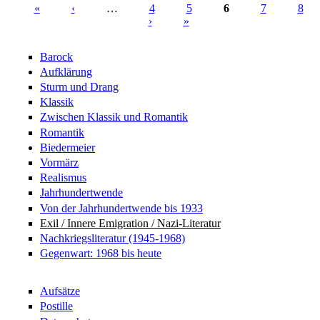
«
‹
…
4
5
6
7
8
›
»
Seiten
Barock
Aufklärung
Sturm und Drang
Klassik
Zwischen Klassik und Romantik
Romantik
Biedermeier
Vormärz
Realismus
Jahrhundertwende
Von der Jahrhundertwende bis 1933
Exil / Innere Emigration / Nazi-Literatur
Nachkriegsliteratur (1945-1968)
Gegenwart: 1968 bis heute
Aufsätze
Postille