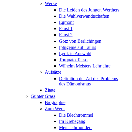
Werke
Die Leiden des Jungen Werthers
Die Wahlverwandtschaften
Egmont
Faust 1
Faust 2
Götz von Berlichingen
Iphigenie auf Tauris
Lyrik in Auswahl
Torquato Tasso
Wilhelm Meisters Lehrjahre
Aufsätze
Definition der Art des Problems
des Dämonismus
Zitate
Günter Grass
Biographie
Zum Werk
Die Blechtrommel
Im Krebsgang
Mein Jahrhundert