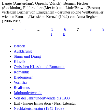
Lange (Amsterdam), Oprecht (Zürich), Berman-Fischer
(Stockholm), El libro libre (Mexico) und Little/Brown (Boston)
verlegten Bücher von Emigranten - darunter solche Weltbestseller
wie den Roman „Das siebte Kreuz" (1942) von Anna Seghers
(1900-1983).
«
‹
…
5
6
7
8
9
›
»
Seiten
Barock
Aufklärung
Sturm und Drang
Klassik
Zwischen Klassik und Romantik
Romantik
Biedermeier
Vormärz
Realismus
Jahrhundertwende
Von der Jahrhundertwende bis 1933
Exil / Innere Emigration / Nazi-Literatur
Nachkriegsliteratur (1945-1968)