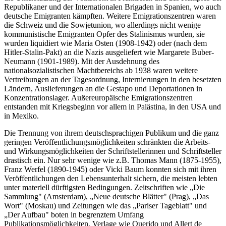
Republikaner und der Internationalen Brigaden in Spanien, wo auch
deutsche Emigranten kämpften. Weitere Emigrationszentren waren
die Schweiz und die Sowjetunion, wo allerdings nicht wenige
kommunistische Emigranten Opfer des Stalinismus wurden, sie
wurden liquidiert wie Maria Osten (1908-1942) oder (nach dem
Hitler-Stalin-Pakt) an die Nazis ausgeliefert wie Margarete Buber-
Neumann (1901-1989). Mit der Ausdehnung des
nationalsozialistischen Machtbereichs ab 1938 waren weitere
Vertreibungen an der Tagesordnung, Internierungen in den besetzten
Ländern, Auslieferungen an die Gestapo und Deportationen in
Konzentrationslager. Außereuropäische Emigrationszentren
entstanden mit Kriegsbeginn vor allem in Palästina, in den USA und
in Mexiko.
Die Trennung von ihrem deutschsprachigen Publikum und die ganz
geringen Veröffentlichungsmöglichkeiten schränkten die Arbeits-
und Wirkungsmöglichkeiten der Schriftstellerinnen und Schriftsteller
drastisch ein. Nur sehr wenige wie z.B. Thomas Mann (1875-1955),
Franz Werfel (1890-1945) oder Vicki Baum konnten sich mit ihren
Veröffentlichungen den Lebensunterhalt sichern, die meisten lebten
unter materiell dürftigsten Bedingungen. Zeitschriften wie „Die
Sammlung" (Amsterdam), „Neue deutsche Blätter" (Prag), „Das
Wort" (Moskau) und Zeitungen wie das „Pariser Tageblatt" und
„Der Aufbau" boten in begrenztem Umfang
Publikationsmöglichkeiten. Verlage wie Querido und Allert de