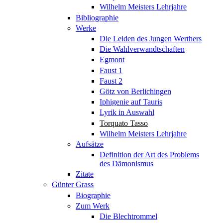
Wilhelm Meisters Lehrjahre
Bibliographie
Werke
Die Leiden des Jungen Werthers
Die Wahlverwandtschaften
Egmont
Faust 1
Faust 2
Götz von Berlichingen
Iphigenie auf Tauris
Lyrik in Auswahl
Torquato Tasso
Wilhelm Meisters Lehrjahre
Aufsätze
Definition der Art des Problems
des Dämonismus
Zitate
Günter Grass
Biographie
Zum Werk
Die Blechtrommel