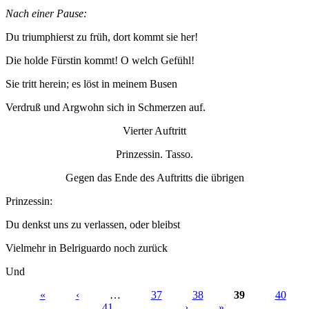
Nach einer Pause:
Du triumphierst zu früh, dort kommt sie her!
Die holde Fürstin kommt! O welch Gefühl!
Sie tritt herein; es löst in meinem Busen
Verdruß und Argwohn sich in Schmerzen auf.
Vierter Auftritt
Prinzessin. Tasso.
Gegen das Ende des Auftritts die übrigen
Prinzessin:
Du denkst uns zu verlassen, oder bleibst
Vielmehr in Belriguardo noch zurück
Und
«
‹
…
37
38
39
40
41
…
›
»