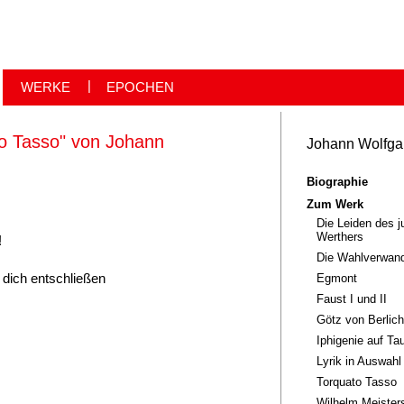
WERKE
EPOCHEN
o Tasso" von Johann
Johann Wolfga
Biographie
Zum Werk
Die Leiden des 
Werthers
!
Die Wahlverwan
dich entschließen
Egmont
Faust I und II
Götz von Berlic
Iphigenie auf Tau
Lyrik in Auswahl
Torquato Tasso
Wilhelm Meisters