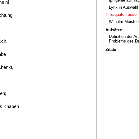
Iphigenie auf Tau
mein!
Lyrik in Auswahl
Torquato Tasso
chtung
Wilhelm Meisters
Aufsätze
Definition der Ar
uch.
Problems des D
Zitate
abe
chenkt,
en;
es Knaben