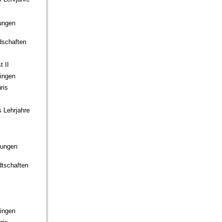
jungen
dschaften
t II
hingen
ris
 Lehrjahre
Jungen
tschaften
hingen