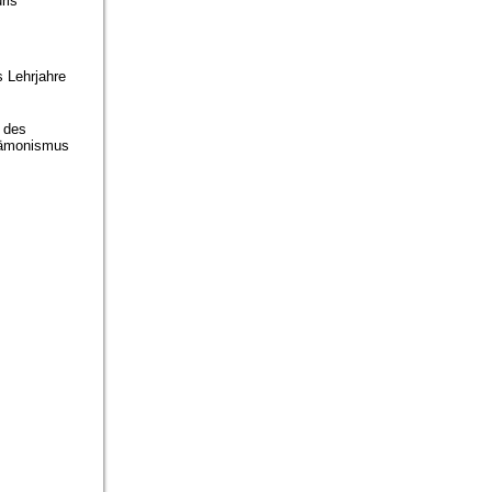
ris
 Lehrjahre
t des
ämonismus