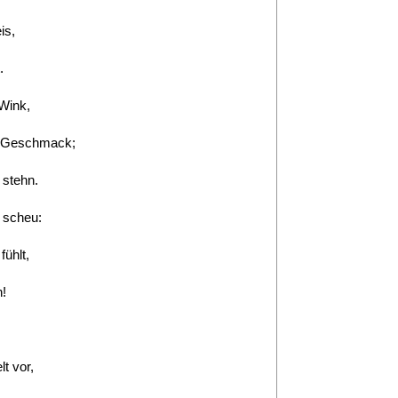
is,
.
 Wink,
t, Geschmack;
 stehn.
 scheu:
fühlt,
n!
t vor,