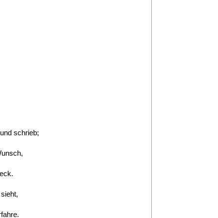
und schrieb;
Wunsch,
eck.
sieht,
rfahre.