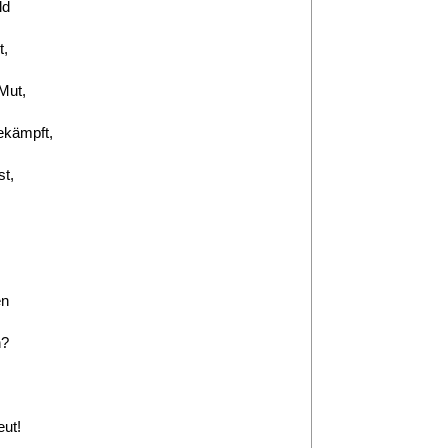
ld
t,
Mut,
ekämpft,
st,
en
n?
eut!