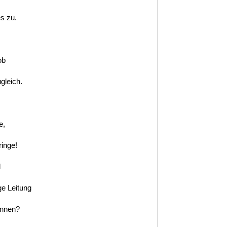
s zu.
ob
gleich.
e,
ringe!
l
ge Leitung
onnen?