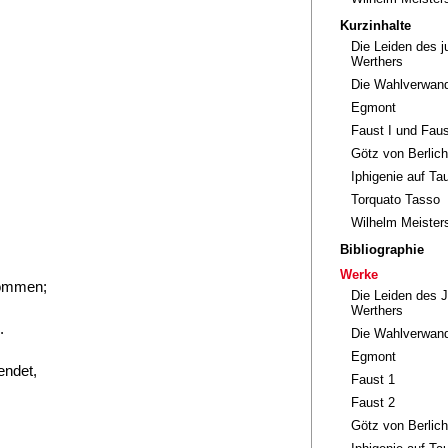
Kurzinhalte
Die Leiden des 
Werthers
Die Wahlverwan
Egmont
Faust I und Faus
Götz von Berlic
Iphigenie auf Tau
Torquato Tasso
Wilhelm Meisters
Bibliographie
Werke
lkommen;
Die Leiden des 
Werthers
.
Die Wahlverwand
Egmont
endet,
Faust 1
Faust 2
Götz von Berlic