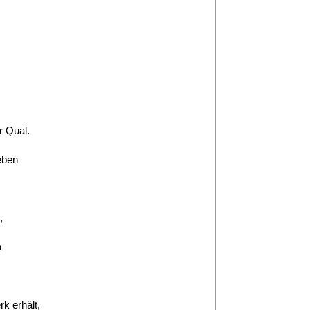
r Qual.
eben
,
h
k erhält,