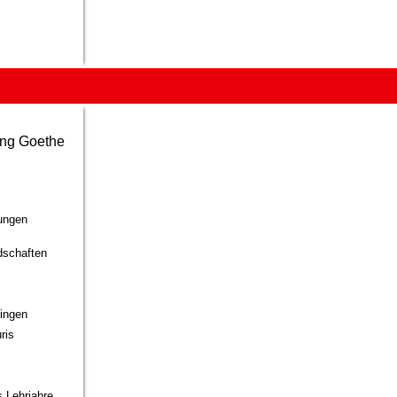
ng Goethe
jungen
dschaften
hingen
ris
 Lehrjahre