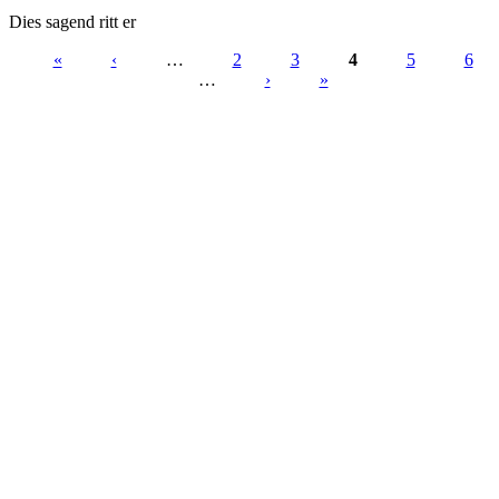
Dies sagend ritt er
«
‹
…
2
3
4
5
6
…
›
»
Seiten