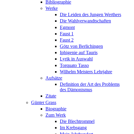
Bibliographie
Werke
Die Leiden des Jungen Werthers
Die Wahlverwandtschaften
Egmont
Faust 1
Faust 2
Götz von Berlichingen
Iphigenie auf Tauris
Lyrik in Auswahl
Torquato Tasso
Wilhelm Meisters Lehrjahre
Aufsätze
Definition der Art des Problems
des Dämonismus
Zitate
Günter Grass
Biographie
Zum Werk
Die Blechtrommel
Im Krebsgang